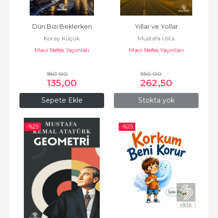
Dün Bizi Beklerken
Yıllar ve Yollar
Koray Küçük
Mustafa Usta
Mavi Nefes Yayınları
Mavi Nefes Yayınları
180
,00
350
,00
135
,00
262
,50
Sepete Ekle
Stokta yok
-%
25
-%
25