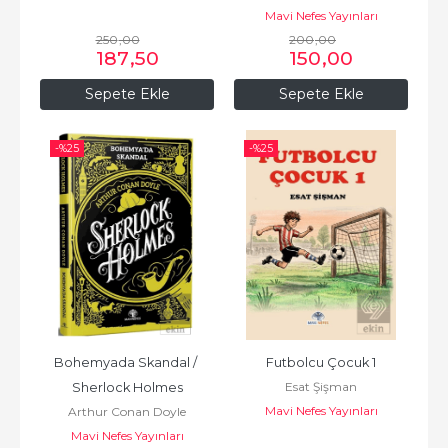
Mavi Nefes Yayınları
250
,00
200
,00
187
,50
150
,00
Sepete Ekle
Sepete Ekle
-%
25
-%
25
Bohemyada Skandal / 
Futbolcu Çocuk 1
Esat Şişman
Sherlock Holmes
Mavi Nefes Yayınları
Arthur Conan Doyle
Mavi Nefes Yayınları