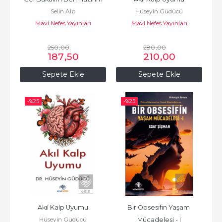
Selin Alp
Hüseyin Güdücü
Mavi Nefes Yayınları
Mavi Nefes Yayınları
250
,00
280
,00
187
,50
210
,00
Sepete Ekle
Sepete Ekle
-%
25
-%
25
Akıl Kalp Uyumu
Bir Obsesifin Yaşam 
Hüseyin Güdücü
Mücadelesi - I