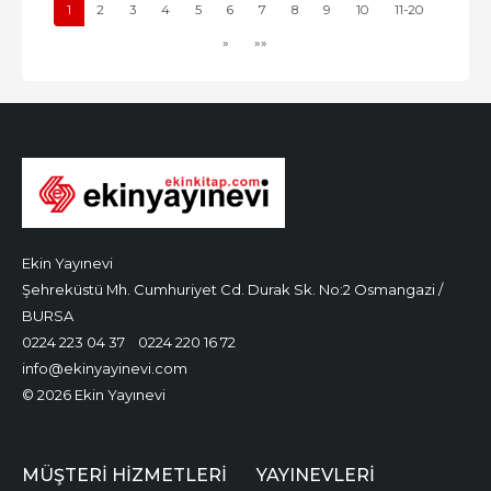
1
2
3
4
5
6
7
8
9
10
11-20
»
»»
Ekin Yayınevi
Şehreküstü Mh. Cumhuriyet Cd. Durak Sk. No:2 Osmangazi /
BURSA
0224 223 04 37
0224 220 16 72
info@ekinyayinevi.com
© 2026 Ekin Yayınevi
MÜŞTERI HIZMETLERI
YAYINEVLERI