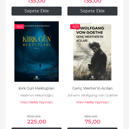
135
,00
135
,00
Sepete Ekle
Sepete Ekle
-%
25
-%
25
Kırk Gün Mektupları
Genç Werter'in Acıları
Yasemin Hekimoğlu
Johann Wolfgang von Goethe
Mavi Nefes Yayınları
Mavi Nefes Yayınları
300
,00
100
,00
225
,00
75
,00