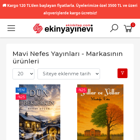
🚚
Kargo 120 TL'den başlayan fiyatlarla. Üyelerimize özel 3500 TL ve üzeri
alışverişlerde kargo ücretsiz!
0
Mavi Nefes Yayınları - Markasının
ürünleri
YENI
-%
25
-%
25