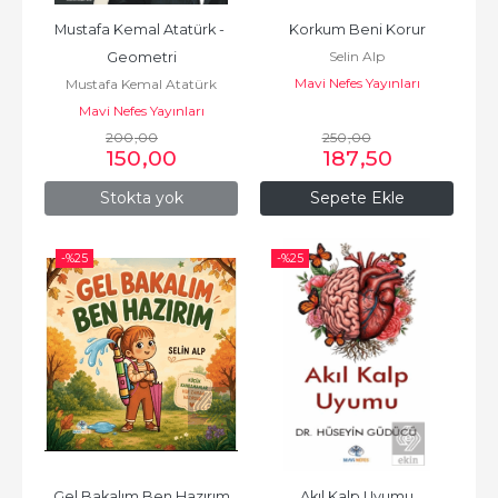
Mustafa Kemal Atatürk - 
Korkum Beni Korur
Selin Alp
Geometri
Mavi Nefes Yayınları
Mustafa Kemal Atatürk
Mavi Nefes Yayınları
200
,00
250
,00
150
,00
187
,50
Stokta yok
Sepete Ekle
-%
25
-%
25
Gel Bakalım Ben Hazırım
Akıl Kalp Uyumu