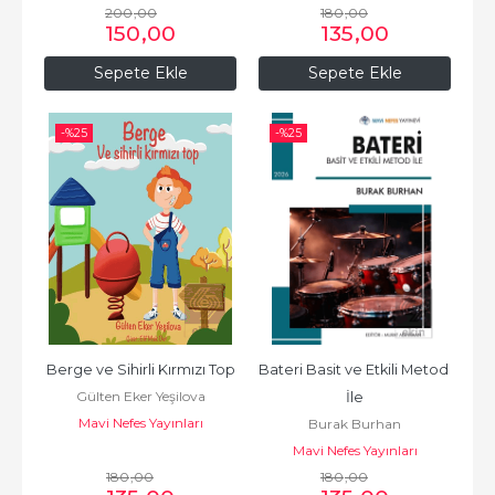
200
,00
180
,00
150
,00
135
,00
Sepete Ekle
Sepete Ekle
-%
25
-%
25
Berge ve Sihirli Kırmızı Top
Bateri Basit ve Etkili Metod 
Gülten Eker Yeşilova
İle
Mavi Nefes Yayınları
Burak Burhan
Mavi Nefes Yayınları
180
,00
180
,00