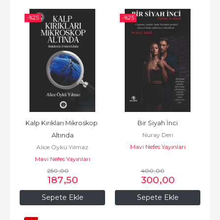
-%
25
-%
25
Kalp Kırıkları Mikroskop 
Bir Siyah İnci
Nuray Deri
Altında
Mavi Nefes Yayınları
Alice Öykü Yılmaz
Mavi Nefes Yayınları
250
,00
400
,00
187
,50
300
,00
Sepete Ekle
Sepete Ekle