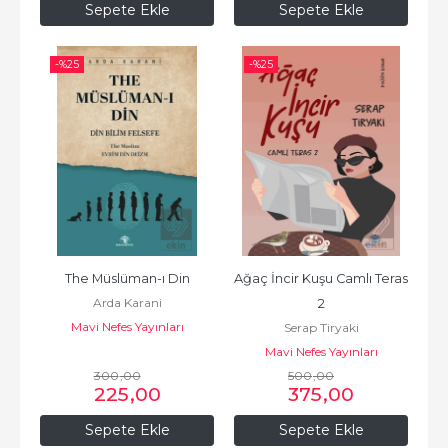
Sepete Ekle
Sepete Ekle
-%
25
-%
25
The Müslüman-ı Din
Ağaç İncir Kuşu Camlı Teras 
Arda Karani
2
Mavi Nefes Yayınları
Serap Tiryaki
Mavi Nefes Yayınları
300
,00
500
,00
225
,00
375
,00
Sepete Ekle
Sepete Ekle