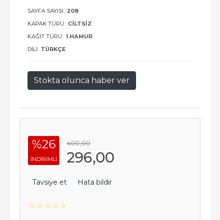
SAYFA SAYISI:
208
KAPAK TÜRÜ:
CILTSIZ
KAĞIT TÜRÜ:
1.HAMUR
DILI:
TÜRKÇE
Stokta olunca haber ver
%26
400
,00
296
,00
INDIRIMLI
Tavsiye et
Hata bildir