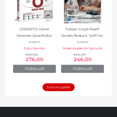
 182 
2026 KPSS Genel 
Türkiye Yüzyılı Maarif 
YKS
Yetenek Genel Kültür 
Modeli İlkokul 4. Sınıf Fen 
B
Kolektif
Kolektif
Tamamı Çözümlü 8 
Bilimleri Dersi...
Data Yayınları
Nobel Akademik Yayıncılık
Deneme Sınavı
300
,00
300
,00
276
,00
246
,00
Stokta yok
Stokta yok
Tümünü göster