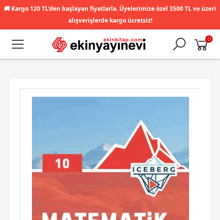
🚚
Kargo 120 TL'den başlayan fiyatlarla. Üyelerimize özel 3500 TL ve üzeri
alışverişlerde kargo ücretsiz!
0