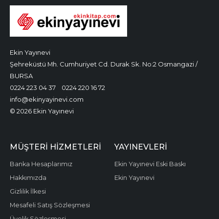
Ekin Yayınevi
Şehreküstü Mh. Cumhuriyet Cd. Durak Sk. No:2 Osmangazi /
BURSA
0224 223 04 37
0224 220 16 72
info@ekinyayinevi.com
© 2026 Ekin Yayınevi
MÜŞTERI HIZMETLERI
YAYINEVLERI
Banka Hesaplarımız
Ekin Yayınevi Eski Baskı
Hakkımızda
Ekin Yayınevi
Gizlilik İlkesi
Mesafeli Satış Sözleşmesi
Üyelik Sözleşmesi