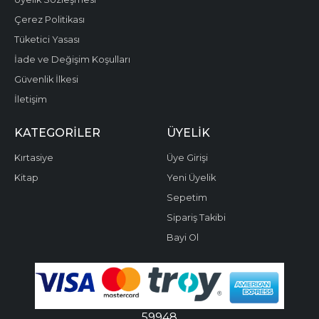
Çerez Politikası
Tüketici Yasası
İade ve Değişim Koşulları
Güvenlik İlkesi
İletişim
KATEGORILER
ÜYELIK
Kırtasiye
Üye Girişi
Kitap
Yeni Üyelik
Sepetim
Sipariş Takibi
Bayi Ol
59948