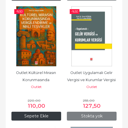
-%
50
-%
50
Outlet Kültürel Mirasın 
Outlet Uygulamalı Gelir 
Korunmasında 
Vergisi ve Kurumlar Vergisi 
Outlet
Outlet
Vergilendirme ve Mali 
/ Temel Gürdal
Teşvikler /...
220
,00
255
,00
110
,00
127
,50
Sepete Ekle
Stokta yok