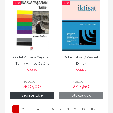
-%
50
-%
50
Outlet Anılarla Yaşanan 
Outlet İktisat / Zeynel 
Tarih / Ahmet Öztürk
Dinler
Outlet
Outlet
600
,00
495
,00
300
,00
247
,50
Sepete Ekle
Stokta yok
1
2
3
4
5
6
7
8
9
10
11-20