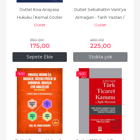
Outlet Kısa Anayasa 
Outlet Sebahattin Vanlı'ya 
Hukuku / Kemal Gözler
Armağan - Tarih Yazıları / 
Outlet
Outlet
Uğur Bozkurt
350
,00
450
,00
175
,00
225
,00
Sepete Ekle
Stokta yok
-%
50
-%
50