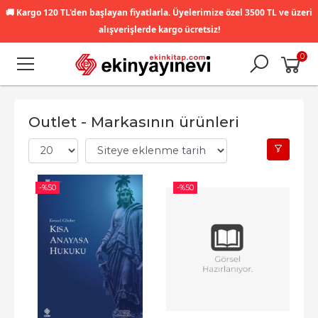
🚚
Kargo 120 TL'den başlayan fiyatlarla. Üyelerimize özel 3500 TL ve üzeri
alışverişlerde kargo ücretsiz!
0
Outlet - Markasının ürünleri
-%
50
-%
50