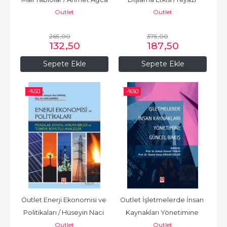
Outlet
Outlet
Özker
265
,00
375
,00
132
,50
187
,50
Sepete Ekle
Sepete Ekle
-%
50
-%
50
Outlet Enerji Ekonomisi ve 
Outlet İşletmelerde İnsan 
Politikaları / Hüseyin Naci 
Kaynakları Yönetimine 
Outlet
Outlet
Bayraç
Güncel Bakış / Hatice...