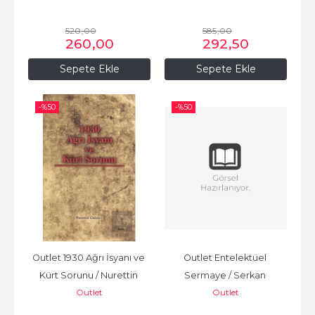
520
,00
585
,00
260
,00
292
,50
Sepete Ekle
Sepete Ekle
-%
50
-%
50
Outlet 1930 Ağrı İsyanı ve 
Outlet Entelektüel 
Kürt Sorunu / Nurettin 
Sermaye / Serkan 
Outlet
Outlet
Gülmez
Demirkan