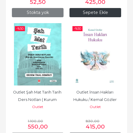
52
,50
425
,00
Stokta yok
Sepete Ekle
-%
50
-%
50
Outlet Şah Mat Tarih Tarih 
Outlet İnsan Hakları 
Ders Notları ( Kurum 
Hukuku / Kemal Gözler 
Outlet
Outlet
Sınavlarına Hazırlık )...
6.Baskı
1.100
,00
830
,00
550
,00
415
,00