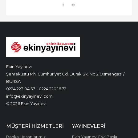
»
»»
Ekin Yayınevi
Şehreküstü Mh. Cumhuriyet Cd. Durak Sk. No:2 Osmangazi /
BURSA
0224 223 04 37
0224 220 16 72
info@ekinyayinevi.com
© 2026 Ekin Yayınevi
MÜŞTERI HIZMETLERI
YAYINEVLERI
Banka Hesaplarımız
Ekin Yayınevi Eski Baskı