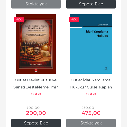
Stokta yok
Sepete Ekle
-%
50
-%
50
Outlet Devlet Kültür ve 
Outlet İdari Yargılama 
Sanatı Desteklemeli mi? 
Hukuku / Gürsel Kaplan
Outlet
Outlet
Desteklememeli mi? /...
400
,00
950
,00
200
,00
475
,00
Sepete Ekle
Stokta yok