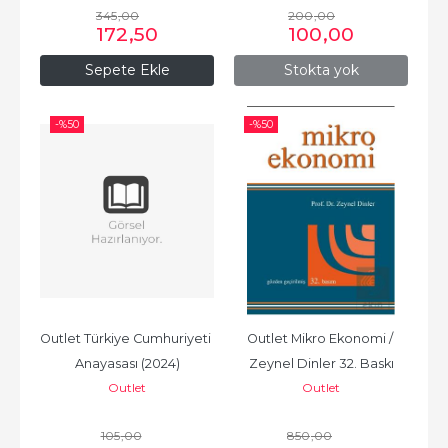
345
,00
200
,00
172
,50
100
,00
Sepete Ekle
Stokta yok
-%
50
-%
50
Outlet Türkiye Cumhuriyeti 
Outlet Mikro Ekonomi / 
Anayasası (2024)
Zeynel Dinler 32. Baskı
Outlet
Outlet
105
,00
850
,00