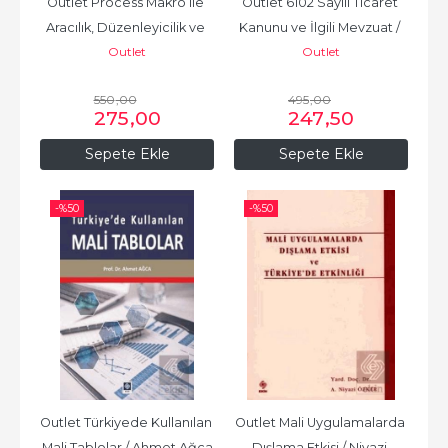
Outlet Process Makro ile 
Outlet 6102 Sayılı Ticaret 
Aracılık, Düzenleyicilik ve 
Kanunu ve İlgili Mevzuat / 
Outlet
Outlet
Durumsal Aracılık...
Ayhan Kortunay
550
,00
495
,00
275
,00
247
,50
Sepete Ekle
Sepete Ekle
-%
50
-%
50
Outlet Türkiyede Kullanılan 
Outlet Mali Uygulamalarda 
Mali Tablolar / Ahmet Ağca
Dışlama Etkisi / Niyazi 