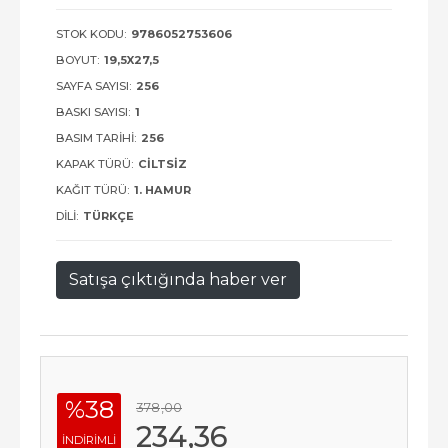
STOK KODU:
9786052753606
BOYUT:
19,5X27,5
SAYFA SAYISI:
256
BASKI SAYISI:
1
BASIM TARIHI:
256
KAPAK TÜRÜ:
CILTSIZ
KAĞIT TÜRÜ:
1. HAMUR
DILI:
TÜRKÇE
Satışa çıktığında haber ver
%38
378
,00
234
,36
INDIRIMLI