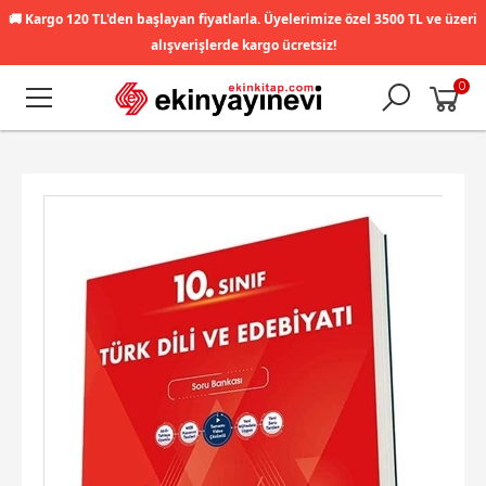
🚚
Kargo 120 TL'den başlayan fiyatlarla. Üyelerimize özel 3500 TL ve üzeri
alışverişlerde kargo ücretsiz!
0