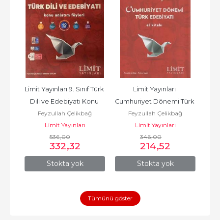
 Türk 
Limit Yayınları 9. Sınıf Türk 
Limit Yayınları 
Limi
ru 
Dili ve Edebiyatı Konu 
Cumhuriyet Dönemi Türk 
Nok
ğ
Feyzullah Çelikbağ
Feyzullah Çelikbağ
Anlatım Föyleri
Edebiyatı El Kitabı
Limit Yayınları
Limit Yayınları
536
,00
346
,00
332
,32
214
,52
Stokta yok
Stokta yok
Tümünü göster