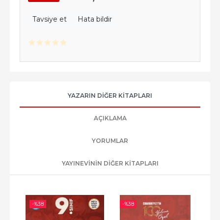
Tavsiye et
Hata bildir
YAZARIN DIĞER KITAPLARI
AÇIKLAMA
YORUMLAR
YAYINEVININ DIĞER KITAPLARI
-%
38
-%
38
-%