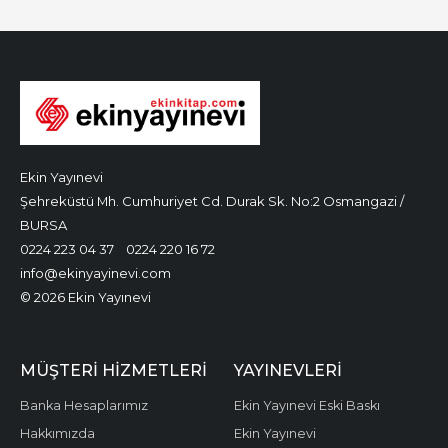
Ekin Yayınevi
Şehreküstü Mh. Cumhuriyet Cd. Durak Sk. No:2 Osmangazi /
BURSA
0224 223 04 37
0224 220 16 72
info@ekinyayinevi.com
© 2026 Ekin Yayınevi
MÜŞTERI HIZMETLERI
YAYINEVLERI
Banka Hesaplarımız
Ekin Yayınevi Eski Baskı
Hakkımızda
Ekin Yayınevi