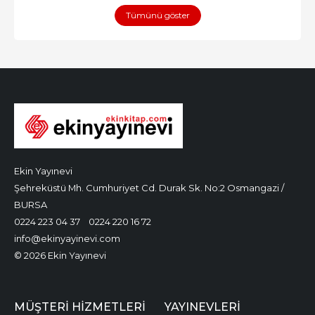
Tümünü göster
Ekin Yayınevi
Şehreküstü Mh. Cumhuriyet Cd. Durak Sk. No:2 Osmangazi /
BURSA
0224 223 04 37
0224 220 16 72
info@ekinyayinevi.com
© 2026 Ekin Yayınevi
MÜŞTERI HIZMETLERI
YAYINEVLERI