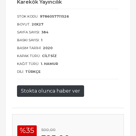
Karekök Yayıncılık
STOK KODU:
9786057711526
BOYUT:
20X27
SAYFA SAYISI:
384
BASKI SAYISI:
1
BASIM TARIHI:
2020
KAPAK TÜRÜ:
CILTSIZ
KAĞIT TÜRÜ:
1. HAMUR
DILI:
TÜRKÇE
Stokta olunca haber ver
%35
500
,00