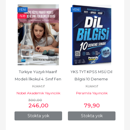
YENI
YENI
YE
-%
18
 
Türkiye Yüzyılı Maarif 
YKS TYT KPSS MSÜ Dil 
YKS 
ür 
Modeli İlkokul 4. Sınıf Fen 
Bilgisi 10 Deneme 
MSÜ
Kolektif
Kolektif
8 
Bilimleri Dersi...
Çözümlü
Nobel Akademik Yayıncılık
Peramila Yayıncılık
300
,00
246
,00
79
,90
Stokta yok
Stokta yok