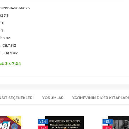
9788945666673
X27,5
:
1
:
1
I:
2021
:
CILTSIZ
1. HAMUR
at: 3 x
7
,24
KSIT SEÇENEKLERI
YORUMLAR
YAYINEVININ DIĞER KITAPLARI
YENI
YENI
-%
23
-%
23