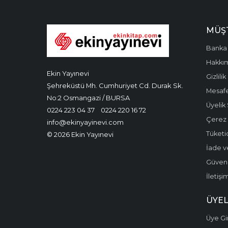
MÜŞT
Banka 
Hakkı
Ekin Yayınevi
Gizlilik
Şehreküstü Mh. Cumhuriyet Cd. Durak Sk.
Mesafe
No:2 Osmangazi / BURSA
Üyelik
0224 223 04 37
0224 220 16 72
Çerez P
info@ekinyayinevi.com
Tüketic
© 2026 Ekin Yayınevi
İade v
Güvenli
İletişi
ÜYEL
Üye Gir