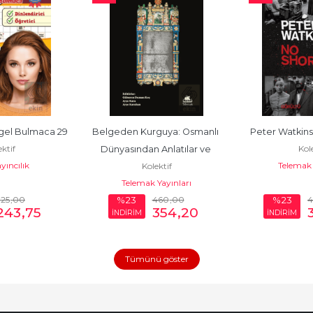
el Bulmaca 29
Belgeden Kurguya: Osmanlı 
Peter Watkins
ktif
Kole
Dünyasından Anlatılar ve 
yıncılık
Telemak 
Kolektif
Tarihyazımı Tartışmaları
Telemak Yayınları
325
,00
460
,00
%23
%23
243
,75
354
,20
İNDİRİM
İNDİRİM
Tümünü göster