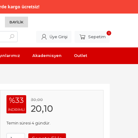
rde kargo ücretsiz!
BAYILIK
0
Üye Girişi
Sepetim
yınlarımız
Akademisyen
Outlet
%33
30
,00
20
,10
INDIRIMLI
Temin süresi 4 gündür.