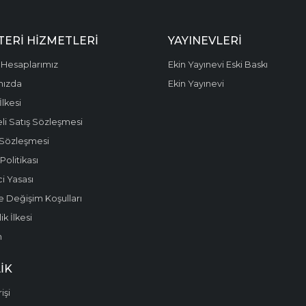
ERI HIZMETLERI
YAYINEVLERI
Hesaplarımız
Ekin Yayınevi Eski Baskı
mızda
Ekin Yayınevi
 İlkesi
li Satış Sözleşmesi
 Sözleşmesi
olitikası
i Yasası
e Değişim Koşulları
k İlkesi
m
IK
işi