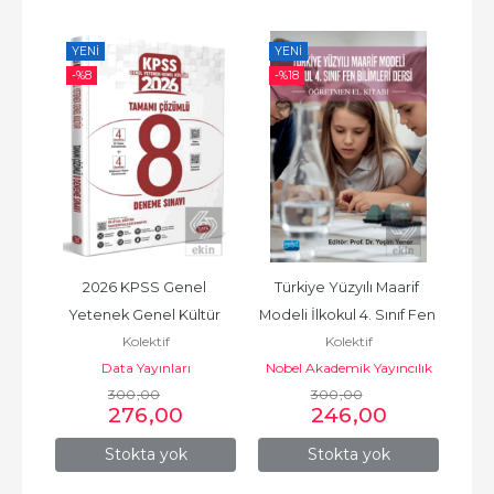
YENI
YENI
YE
-%
8
-%
18
 182 
2026 KPSS Genel 
Türkiye Yüzyılı Maarif 
YKS
Yetenek Genel Kültür 
Modeli İlkokul 4. Sınıf Fen 
B
Kolektif
Kolektif
Tamamı Çözümlü 8 
Bilimleri Dersi...
Data Yayınları
Nobel Akademik Yayıncılık
Deneme Sınavı
300
,00
300
,00
276
,00
246
,00
Stokta yok
Stokta yok