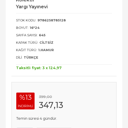
Yargı Yayınevi
STOK KODU:
9786258785128
BOYUT:
16*24
SAYFA SAYISI:
645
KAPAK TÜRÜ:
CILTSIZ
KAĞIT TÜRÜ:
1.HAMUR
DILI:
TÜRKÇE
Taksitli fiyat: 3 x
124
,97
%13
399
,00
347
,13
INDIRIMLI
Temin süresi 4 gündür.