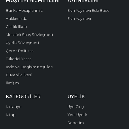
MÜŞTERI HIZMETLERI
YAYINEVLERI
Banka Hesaplarımız
Ekin Yayınevi Eski Baskı
Hakkımızda
Ekin Yayınevi
Gizlilik İlkesi
Mesafeli Satış Sözleşmesi
Üyelik Sözleşmesi
Çerez Politikası
Tüketici Yasası
İade ve Değişim Koşulları
Güvenlik İlkesi
İletişim
KATEGORILER
ÜYELIK
Kırtasiye
Üye Girişi
Kitap
Yeni Üyelik
Sepetim