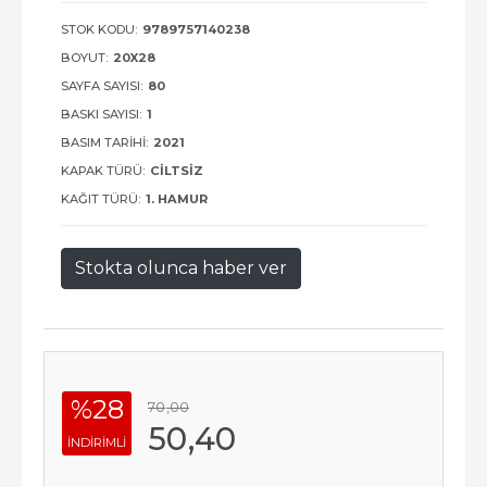
STOK KODU:
9789757140238
BOYUT:
20X28
SAYFA SAYISI:
80
BASKI SAYISI:
1
BASIM TARIHI:
2021
KAPAK TÜRÜ:
CILTSIZ
KAĞIT TÜRÜ:
1. HAMUR
Stokta olunca haber ver
%28
70
,00
50
,40
INDIRIMLI