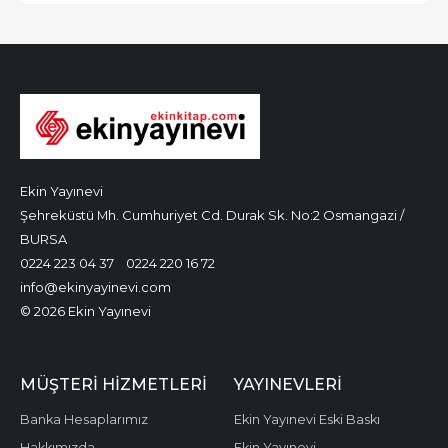
Ekin Yayınevi
Şehreküstü Mh. Cumhuriyet Cd. Durak Sk. No:2 Osmangazi /
BURSA
0224 223 04 37
0224 220 16 72
info@ekinyayinevi.com
© 2026 Ekin Yayınevi
MÜŞTERI HIZMETLERI
YAYINEVLERI
Banka Hesaplarımız
Ekin Yayınevi Eski Baskı
Hakkımızda
Ekin Yayınevi