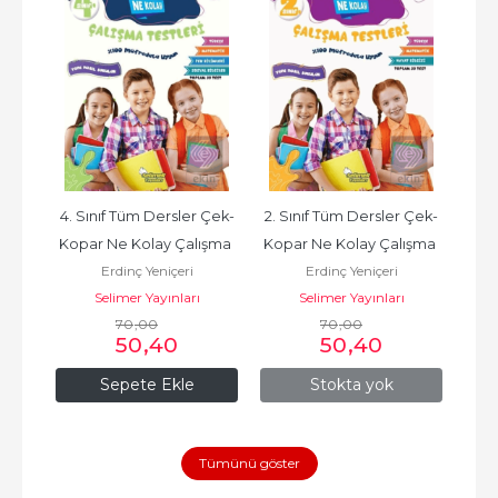
4. Sınıf Tüm Dersler Çek-
2. Sınıf Tüm Dersler Çek-
Kopar Ne Kolay Çalışma 
Kopar Ne Kolay Çalışma 
Erdinç Yeniçeri
Erdinç Yeniçeri
Testleri
Testleri
Selimer Yayınları
Selimer Yayınları
70
,00
70
,00
50
,40
50
,40
Sepete Ekle
Stokta yok
Tümünü göster