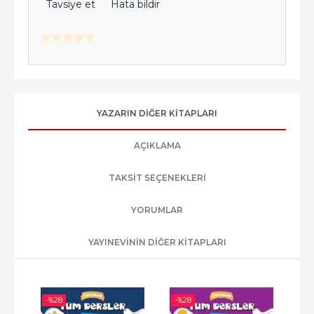
Tavsiye et
Hata bildir
YAZARIN DIĞER KITAPLARI
AÇIKLAMA
TAKSIT SEÇENEKLERI
YORUMLAR
YAYINEVININ DIĞER KITAPLARI
-%
28
-%
28