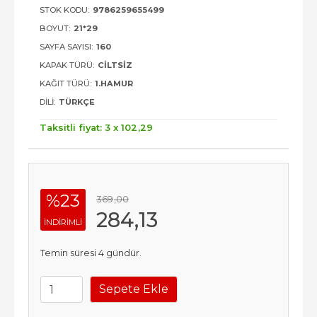
STOK KODU:
9786259655499
BOYUT:
21*29
SAYFA SAYISI:
160
KAPAK TÜRÜ:
CILTSIZ
KAĞIT TÜRÜ:
1.HAMUR
DILI:
TÜRKÇE
Taksitli fiyat: 3 x
102
,29
%23
369
,00
284
,13
INDIRIMLI
Temin süresi 4 gündür.
Sepete Ekle