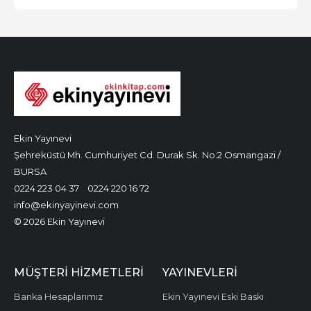
Ekin Yayınevi
Şehreküstü Mh. Cumhuriyet Cd. Durak Sk. No:2 Osmangazi /
BURSA
0224 223 04 37
0224 220 16 72
info@ekinyayinevi.com
© 2026 Ekin Yayınevi
MÜŞTERI HIZMETLERI
YAYINEVLERI
Banka Hesaplarımız
Ekin Yayınevi Eski Baskı