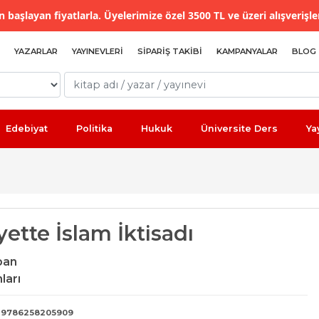
 başlayan fiyatlarla. Üyelerimize özel 3500 TL ve üzeri alışverişle
YAZARLAR
YAYINEVLERI
SIPARIŞ TAKIBI
KAMPANYALAR
BLOG
Edebiyat
Politika
Hukuk
Üniversite Ders
Ya
ette İslam İktisadı
ban
ları
9786258205909