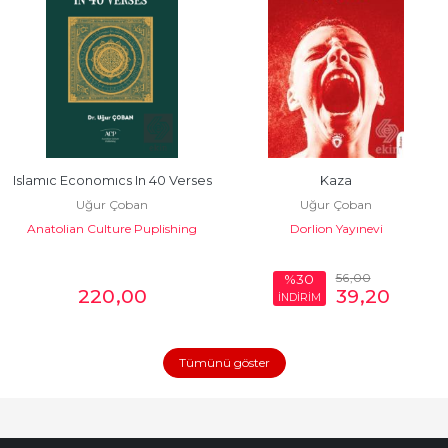
Islamıc Economıcs In 40 Verses
Kaza
Uğur Çoban
Uğur Çoban
Anatolian Culture Puplishing
Dorlion Yayınevi
56
,00
%30
220
,00
39
,20
İNDİRİM
Tümünü göster