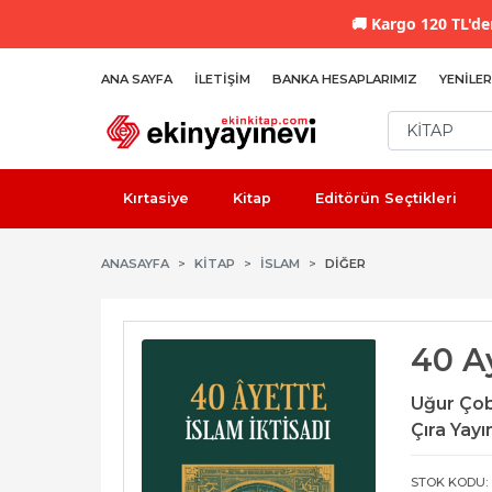
🚚
Kargo 120 TL'den
ANA SAYFA
İLETIŞIM
BANKA HESAPLARIMIZ
YENILER
Kırtasiye
Kitap
Editörün Seçtikleri
ANASAYFA
KİTAP
İSLAM
DIĞER
40 Ay
Uğur Ço
Çıra Yayın
STOK KODU: