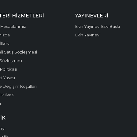
ERI HIZMETLERI
YAYINEVLERI
Hesaplarımız
Ekin Yayınevi Eski Baskı
mızda
Ekin Yayınevi
 İlkesi
li Satış Sözleşmesi
 Sözleşmesi
olitikası
i Yasası
e Değişim Koşulları
k İlkesi
m
IK
işi