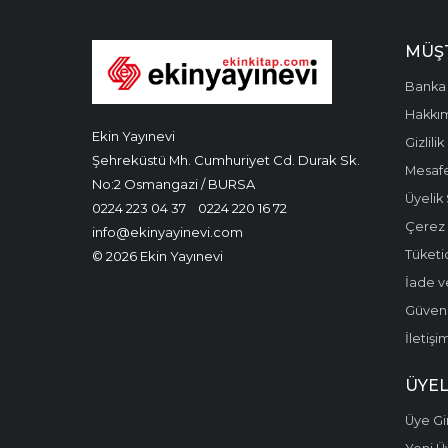
MÜŞT
Banka 
Hakkı
Ekin Yayınevi
Gizlilik
Şehreküstü Mh. Cumhuriyet Cd. Durak Sk.
Mesafe
No:2 Osmangazi / BURSA
Üyelik
0224 223 04 37
0224 220 16 72
Çerez P
info@ekinyayinevi.com
Tüketic
© 2026 Ekin Yayınevi
İade v
Güvenli
İletişi
ÜYEL
Üye Gir