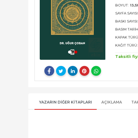
BOYUT:
13,5
SAYFA SAYISI
BASKI SAYISI
BASIM TARIH
KAPAK TÜRÜ
KAĞIT TÜRÜ:
Taksitli fiy
YAZARIN DIĞER KITAPLARI
AÇIKLAMA
TA