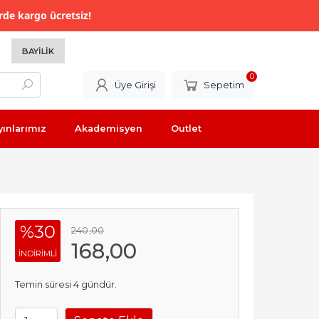
rde kargo ücretsiz!
BAYILIK
0
Üye Girişi
Sepetim
yınlarımız
Akademisyen
Outlet
%30
240
,00
168
,00
INDIRIMLI
Temin süresi 4 gündür.