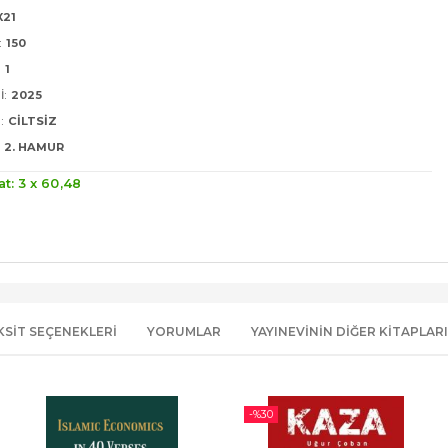
X21
:
150
:
1
I:
2025
:
CILTSIZ
2. HAMUR
at: 3 x
60
,48
KSIT SEÇENEKLERI
YORUMLAR
YAYINEVININ DIĞER KITAPLARI
-%
30