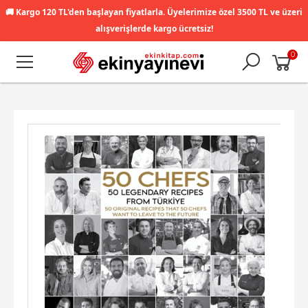
🚚
Kargo 120 TL'den başlayan fiyatlarla. Üyelerimize özel 3500 TL ve üzeri
alışverişlerde kargo ücretsiz!
0