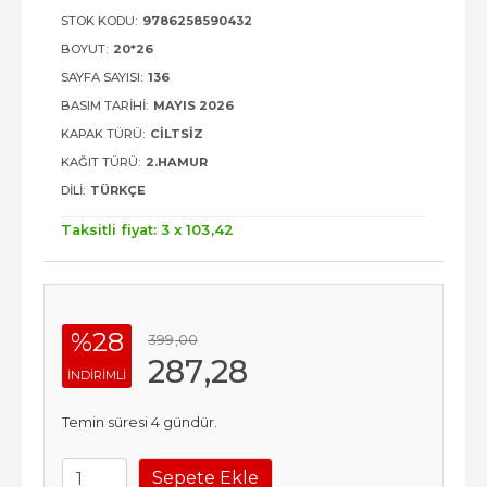
STOK KODU:
9786258590432
BOYUT:
20*26
SAYFA SAYISI:
136
BASIM TARIHI:
MAYIS 2026
KAPAK TÜRÜ:
CILTSIZ
KAĞIT TÜRÜ:
2.HAMUR
DILI:
TÜRKÇE
Taksitli fiyat: 3 x
103
,42
%28
399
,00
287
,28
INDIRIMLI
Temin süresi 4 gündür.
Sepete Ekle