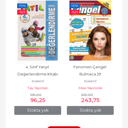
YENI
YENI
YE
-%
23
-%
25
-%
inde 
4. Sınıf Yarıyıl 
Fenomen Çengel 
B
III
Değerlendirme Kitabı
Bulmaca 29
Os
Kolektif
Kolektif
Anl
vi
Tay Yayınları
Maxi Yayıncılık
125
,00
325
,00
96
,25
243
,75
Stokta yok
Stokta yok