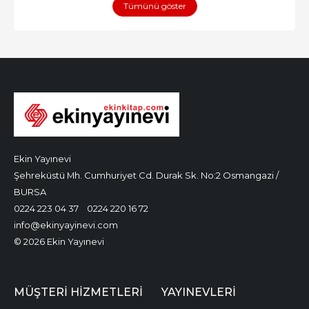
Tümünü göster
Ekin Yayınevi
Şehreküstü Mh. Cumhuriyet Cd. Durak Sk. No:2 Osmangazi /
BURSA
0224 223 04 37
0224 220 16 72
info@ekinyayinevi.com
© 2026 Ekin Yayınevi
MÜŞTERI HIZMETLERI
YAYINEVLERI