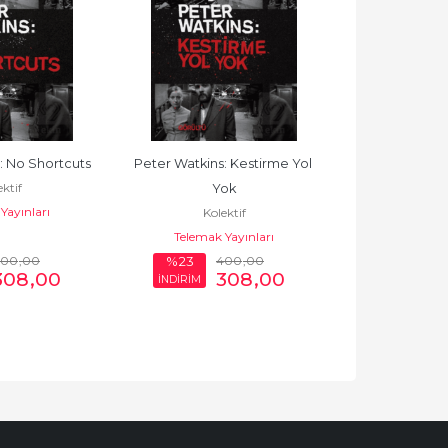
: No Shortcuts
Peter Watkins: Kestirme Yol 
Siretu'l-Hule
ktif
Yok
(Mutekaddim) D
Yayınları
Kolektif
Kole
(r.anhum)
Telemak Yayınları
Akdem Y
400
,00
400
,00
%23
%23
308
,00
308
,00
İNDİRİM
İNDİRİM