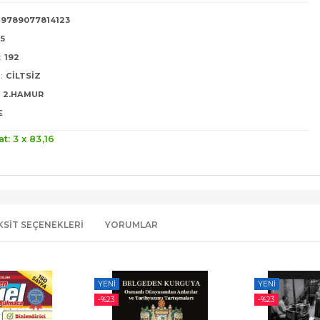
9789077814123
25
:
192
:
CILTSIZ
2.HAMUR
E
at: 3 x
83
,16
KSIT SEÇENEKLERI
YORUMLAR
YENI
YENI
-%
23
-%
23