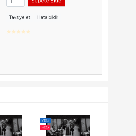
Sepete Ekle
Tavsiye et
Hata bildir
YENI
YENI
-%
23
-%
23