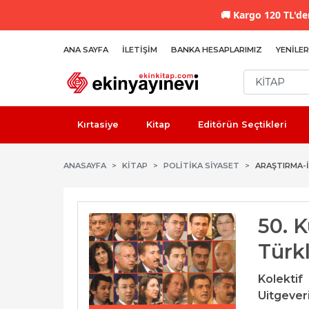
🚚
Kargo 120 TL'den
ANA SAYFA
İLETIŞIM
BANKA HESAPLARIMIZ
YENILER
Kırtasiye
Kitap
Editörün Seçtikleri
ANASAYFA
KİTAP
POLITIKA SIYASET
ARAŞTIRMA-
50. K
Türkl
Kolektif
Uitgeveri