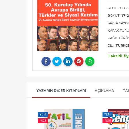
STOK KODU:
BOYUT:
17*
SAYFA SAYISI
KAPAK TÜRÜ
KAĞIT TÜRÜ:
DILI:
TÜRKÇ
Taksitli fiy
YAZARIN DIĞER KITAPLARI
AÇIKLAMA
TA
YENI
YENI
-%
23
-%
25