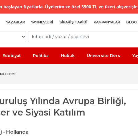
 başlayan fiyatlarla. Üyelerimize özel 3500 TL ve üzeri alışverişle
YAZARLAR
YAYINEVLERI
SIPARIŞ TAKIBI
KAMPANYALAR
BLOG
Edebiyat
Politika
Hukuk
Üniversite Ders
Ya
İNCELEME
uruluş Yılında Avrupa Birliği,
er ve Siyasi Katılım
j - Hollanda