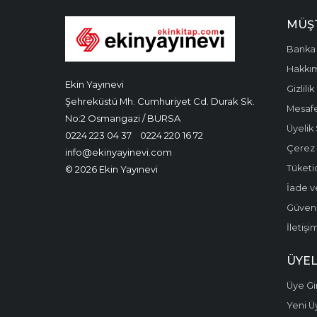
MÜŞT
Banka 
Hakkı
Ekin Yayınevi
Gizlilik
Şehreküstü Mh. Cumhuriyet Cd. Durak Sk.
Mesafe
No:2 Osmangazi / BURSA
Üyelik
0224 223 04 37
0224 220 16 72
Çerez P
info@ekinyayinevi.com
Tüketic
© 2026 Ekin Yayınevi
İade v
Güvenli
İletişi
ÜYEL
Üye Gir
Yeni Ü