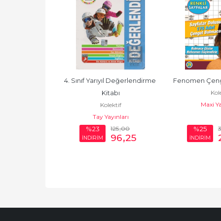
n Eğitiminde 
4. Sınıf Yarıyıl Değerlendirme 
Fenomen Çeng
Kole
tırmalar III
Kitabı
Maxi Ya
ktif
Kolektif
n Kitabevi
Tay Yayınları
600
,00
125
,00
%23
%25
492
,00
96
,25
İNDİRİM
İNDİRİM