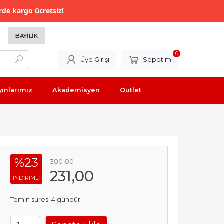
rde kargo ücretsiz!
BAYILIK
0
Üye Girişi
Sepetim
yınlarımız
Akademisyen
Outlet
%23
300
,00
231
,00
INDIRIMLI
Temin süresi 4 gündür.