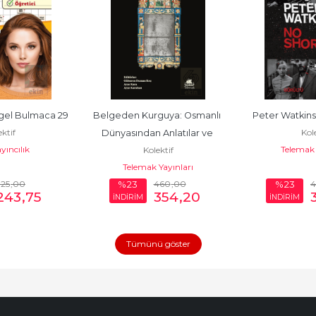
el Bulmaca 29
Belgeden Kurguya: Osmanlı 
Peter Watkins
ktif
Kole
Dünyasından Anlatılar ve 
yıncılık
Telemak 
Kolektif
Tarihyazımı Tartışmaları
Telemak Yayınları
325
,00
460
,00
%23
%23
243
,75
354
,20
İNDİRİM
İNDİRİM
Tümünü göster