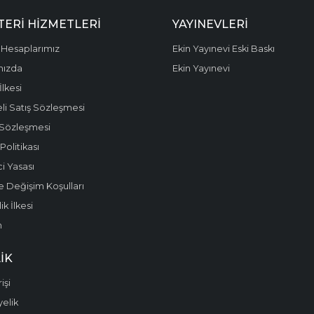
ERI HIZMETLERI
YAYINEVLERI
Hesaplarımız
Ekin Yayınevi Eski Baskı
mızda
Ekin Yayınevi
 İlkesi
li Satış Sözleşmesi
 Sözleşmesi
olitikası
i Yasası
e Değişim Koşulları
k İlkesi
m
IK
işi
yelik