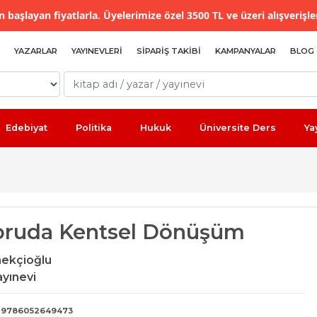
 başlayan fiyatlarla. Üyelerimize özel 3500 TL ve üzeri alışverişle
YAZARLAR
YAYINEVLERI
SIPARIŞ TAKIBI
KAMPANYALAR
BLOG
Edebiyat
Politika
Hukuk
Üniversite Ders
Ya
oruda Kentsel Dönüşüm
mekçioğlu
ayınevi
9786052649473