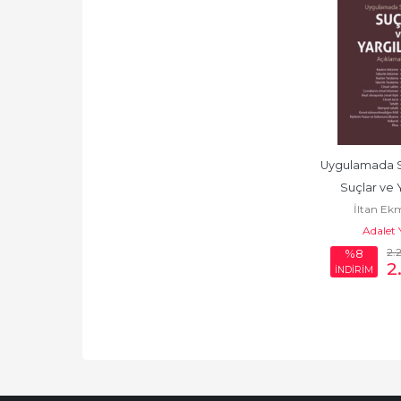
Uygulamada Sık
Suçlar ve 
İltan Ek
Adalet 
2.
%8
2
İNDİRİM