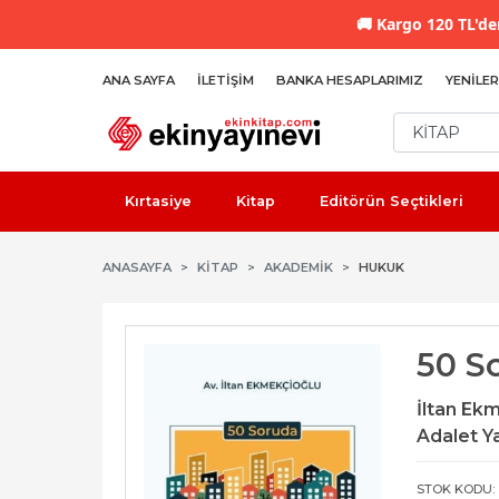
🚚
Kargo 120 TL'den
ANA SAYFA
İLETIŞIM
BANKA HESAPLARIMIZ
YENILER
Kırtasiye
Kitap
Editörün Seçtikleri
ANASAYFA
KİTAP
AKADEMIK
HUKUK
50 S
İltan Ek
Adalet Y
STOK KODU: