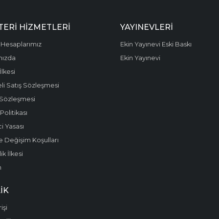
ERI HIZMETLERI
YAYINEVLERI
Hesaplarımız
Ekin Yayınevi Eski Baskı
mızda
Ekin Yayınevi
 İlkesi
li Satış Sözleşmesi
 Sözleşmesi
olitikası
i Yasası
e Değişim Koşulları
k İlkesi
m
IK
işi