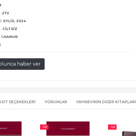
9
:
272
I:
EYLÜL 2024
:
CILTSIZ
1.HAMUR
E
olunca haber ver
KSIT SEÇENEKLERI
YORUMLAR
YAYINEVININ DIĞER KITAPLARI
-%
8
-%
8