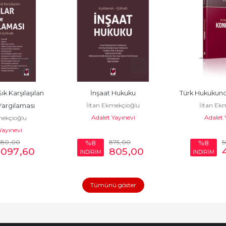
 Karşılaşılan 
İnşaat Hukuku
Türk Hukukun
İltan Ekmekçioğlu
İltan Ek
Yargılaması
Adalet Yayınevi
Adalet 
mekçioğlu
Yayınevi
280
,00
875
,00
5
%8
%8
.097
,60
805
,00
İNDİRİM
İNDİRİM
Tümünü göster