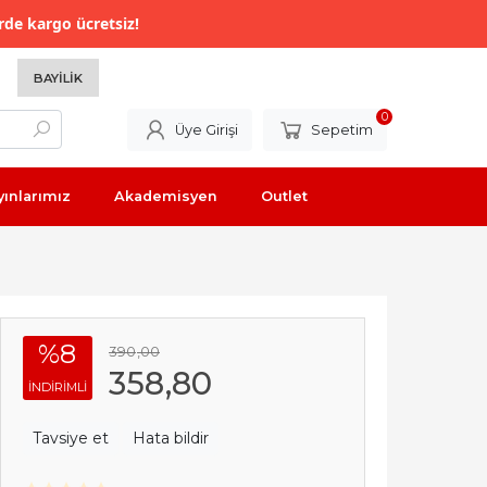
rde kargo ücretsiz!
BAYILIK
0
Üye Girişi
Sepetim
yınlarımız
Akademisyen
Outlet
%8
390
,00
358
,80
INDIRIMLI
Tavsiye et
Hata bildir