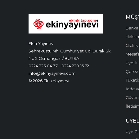
MÜŞT
Banka 
Hakkı
Ekin Yayınevi
Gizlilik
Şehreküstü Mh. Cumhuriyet Cd. Durak Sk.
Mesafe
No:2 Osmangazi / BURSA
Üyelik
0224 223 04 37
0224 220 16 72
Çerez P
info@ekinyayinevi.com
Tüketic
© 2026 Ekin Yayınevi
İade v
Güvenli
İletişi
ÜYEL
Üye Gir