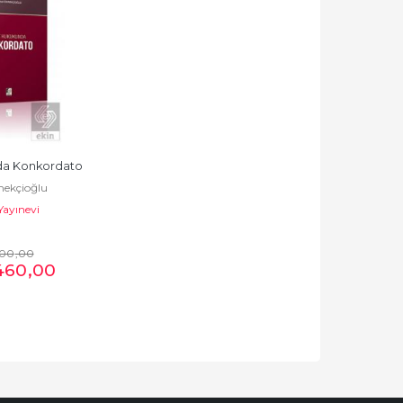
da Konkordato
mekçioğlu
Yayınevi
00
,00
460
,00