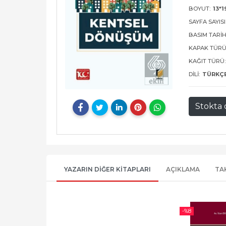
BOYUT:
13*1
SAYFA SAYISI
BASIM TARIH
KAPAK TÜRÜ
KAĞIT TÜRÜ:
DILI:
TÜRKÇ
Stokta 
YAZARIN DIĞER KITAPLARI
AÇIKLAMA
TA
-%
8