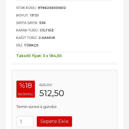
STOK KODU:
9786256505612
BOYUT:
13*21
SAYFA SAYISI:
536
KAPAK TÜRÜ:
CILTSIZ
KAĞIT TÜRÜ:
2.HAMUR
DILI:
TÜRKÇE
Taksitli fiyat: 3 x
184
,50
%18
625
,00
512
,50
INDIRIMLI
Temin süresi 4 gündür.
Sepete Ekle