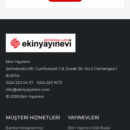
Ekin Yayınevi
Şehreküstü Mh. Cumhuriyet Cd. Durak Sk. No:2 Osmangazi /
BURSA
0224 223 04 37
0224 220 16 72
info@ekinyayinevi.com
© 2026 Ekin Yayınevi
MÜŞTERI HIZMETLERI
YAYINEVLERI
Banka Hesaplarımız
Ekin Yayınevi Eski Baskı