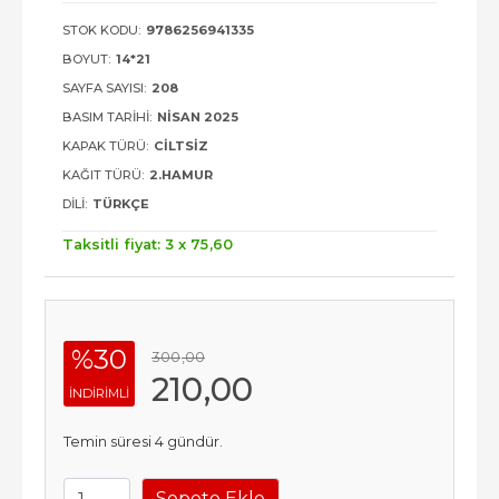
STOK KODU:
9786256941335
BOYUT:
14*21
SAYFA SAYISI:
208
BASIM TARIHI:
NISAN 2025
KAPAK TÜRÜ:
CILTSIZ
KAĞIT TÜRÜ:
2.HAMUR
DILI:
TÜRKÇE
Taksitli fiyat: 3 x
75
,60
%30
300
,00
210
,00
INDIRIMLI
Temin süresi 4 gündür.
Sepete Ekle