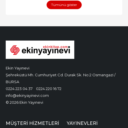
Tümünü göster
Ekin Yayınevi
Şehreküstü Mh. Cumhuriyet Cd. Durak Sk. No:2 Osmangazi /
BURSA
0224 223 04 37
0224 220 16 72
info@ekinyayinevi.com
© 2026 Ekin Yayınevi
MÜŞTERI HIZMETLERI
YAYINEVLERI