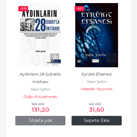
-%
18
-%
21
Aydınların 28 Şubatla 
Eyrükit Efsanesi
Yasin Şahin
İmtihanı
Melekler Yayıncılık
Yasin Şahin
Doğu Kütüphanesi
160
,00
40
,00
131
,20
31
,60
Stokta yok
Sepete Ekle