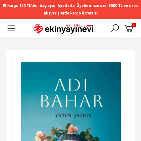
🚚
Kargo 120 TL'den başlayan fiyatlarla. Üyelerimize özel 3500 TL ve üzeri
alışverişlerde kargo ücretsiz!
0