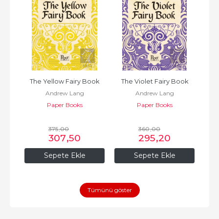
i (2 
The Yellow Fairy Book
The Violet Fairy Book
T
Andrew Lang
Andrew Lang
Paper Books
Paper Books
375
,00
360
,00
307
,50
295
,20
Sepete Ekle
Sepete Ekle
Tümünü göster