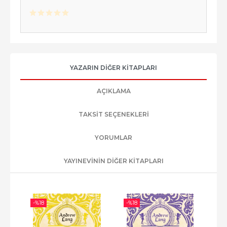
YAZARIN DIĞER KITAPLARI
AÇIKLAMA
TAKSIT SEÇENEKLERI
YORUMLAR
YAYINEVININ DIĞER KITAPLARI
-%
18
-%
18
-%