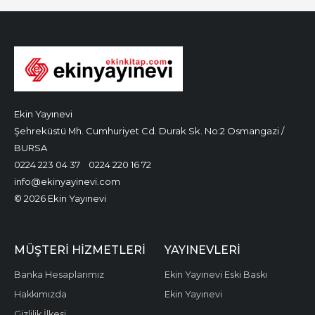
Ekin Yayınevi
Şehreküstü Mh. Cumhuriyet Cd. Durak Sk. No:2 Osmangazi /
BURSA
0224 223 04 37
0224 220 16 72
info@ekinyayinevi.com
© 2026 Ekin Yayınevi
MÜŞTERI HIZMETLERI
YAYINEVLERI
Banka Hesaplarımız
Ekin Yayınevi Eski Baskı
Hakkımızda
Ekin Yayınevi
Gizlilik İlkesi