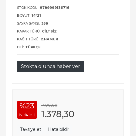
STOK KODU:
9789999136716
BOYUT:
14*21
SAYFA SAYISI:
358
KAPAK TÜRÜ:
CILTSIZ
KAĞIT TÜRÜ:
2.HAMUR
DILI:
TÜRKÇE
Stokta olunca haber ver
%23
1.790
,00
1.378
,30
INDIRIMLI
Tavsiye et
Hata bildir