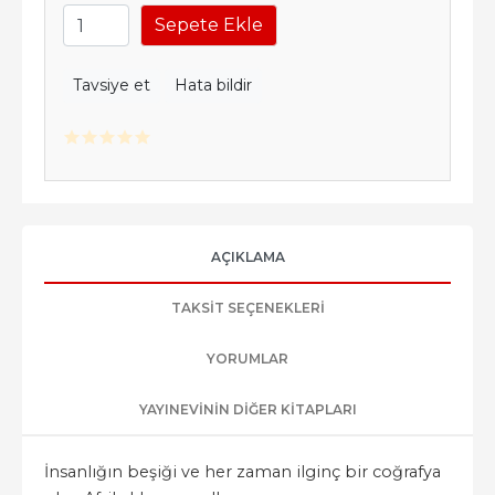
Sepete Ekle
Tavsiye et
Hata bildir
AÇIKLAMA
TAKSIT SEÇENEKLERI
YORUMLAR
YAYINEVININ DIĞER KITAPLARI
İnsanlığın beşiği ve her zaman ilginç bir coğrafya