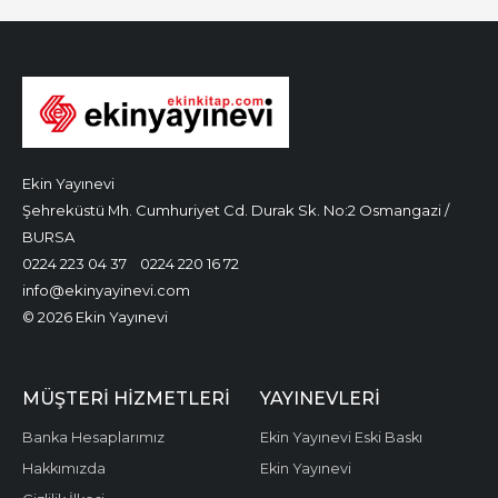
Ekin Yayınevi
Şehreküstü Mh. Cumhuriyet Cd. Durak Sk. No:2 Osmangazi /
BURSA
0224 223 04 37
0224 220 16 72
info@ekinyayinevi.com
© 2026 Ekin Yayınevi
MÜŞTERI HIZMETLERI
YAYINEVLERI
Banka Hesaplarımız
Ekin Yayınevi Eski Baskı
Hakkımızda
Ekin Yayınevi