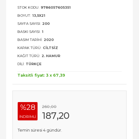
STOK KODU:
9786057605351
BOYUT:
13,5X21
SAYFA SAYISI:
200
BASKI SAYISI:
1
BASIM TARIHI:
2020
KAPAK TÜRÜ:
CILTSIZ
KAĞIT TÜRÜ:
2. HAMUR
DILI:
TÜRKÇE
Taksitli fiyat: 3 x
67
,39
%28
260
,00
187
,20
INDIRIMLI
Temin süresi 4 gündür.