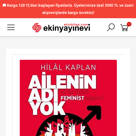
🚚
Kargo 120 TL'den başlayan fiyatlarla. Üyelerimize özel 3500 TL ve üzeri
alışverişlerde kargo ücretsiz!
0