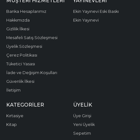
MÜŞTERI HIZMETLERI
YAYINEVLERI
Banka Hesaplarımız
Ekin Yayınevi Eski Baskı
Hakkımızda
Ekin Yayınevi
Gizlilik İlkesi
Mesafeli Satış Sözleşmesi
Üyelik Sözleşmesi
Çerez Politikası
Tüketici Yasası
İade ve Değişim Koşulları
Güvenlik İlkesi
İletişim
KATEGORILER
ÜYELIK
Kırtasiye
Üye Girişi
Kitap
Yeni Üyelik
Sepetim