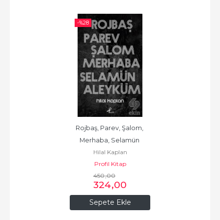
-%
28
Rojbaş, Parev, Şalom, 
Merhaba, Selamün 
Hilal Kaplan
Aleyküm
Profil Kitap
450
,00
324
,00
Sepete Ekle