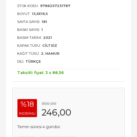
STOK KODU:
9786257231787
BOYUT:
13,5X19,5
SAYFA SAYISI:
181
BASKI SAYISI:
1
BASIM TARIHI:
2021
KAPAK TÜRÜ:
CILTSIZ
KAĞIT TÜRÜ:
2. HAMUR
DILI:
TÜRKÇE
Taksitli fiyat: 3 x
88
,56
%18
300
,00
246
,00
INDIRIMLI
Temin süresi 4 gündür.