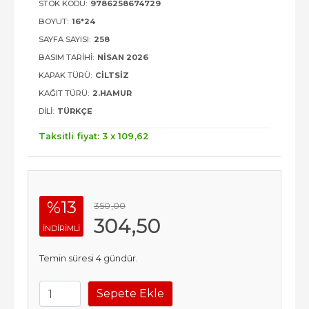
STOK KODU:
9786258674729
BOYUT:
16*24
SAYFA SAYISI:
258
BASIM TARIHI:
NISAN 2026
KAPAK TÜRÜ:
CILTSIZ
KAĞIT TÜRÜ:
2.HAMUR
DILI:
TÜRKÇE
Taksitli fiyat: 3 x
109
,62
%13
350
,00
304
,50
INDIRIMLI
Temin süresi 4 gündür.
Sepete Ekle