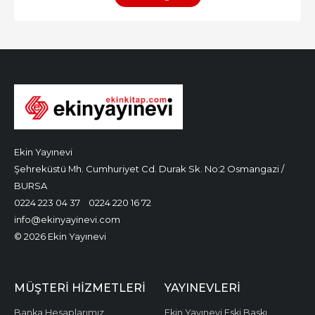
Ekin Yayınevi
Şehreküstü Mh. Cumhuriyet Cd. Durak Sk. No:2 Osmangazi /
BURSA
0224 223 04 37
0224 220 16 72
info@ekinyayinevi.com
© 2026 Ekin Yayınevi
MÜŞTERI HIZMETLERI
YAYINEVLERI
Banka Hesaplarımız
Ekin Yayınevi Eski Baskı