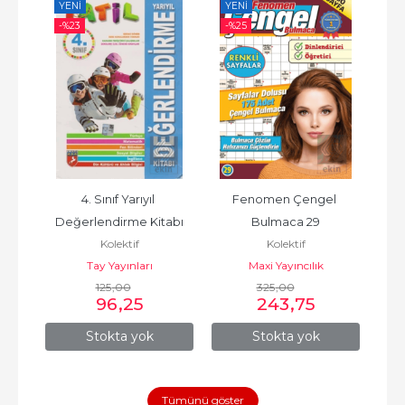
YENI
YENI
YE
-%
23
-%
25
-%
inde 
4. Sınıf Yarıyıl 
Fenomen Çengel 
B
III
Değerlendirme Kitabı
Bulmaca 29
Os
Kolektif
Kolektif
Anl
vi
Tay Yayınları
Maxi Yayıncılık
125
,00
325
,00
96
,25
243
,75
Stokta yok
Stokta yok
Tümünü göster