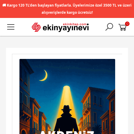
🚚
Kargo 120 TL'den başlayan fiyatlarla. Üyelerimize özel 3500 TL ve üzeri
alışverişlerde kargo ücretsiz!
0