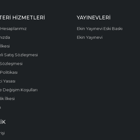
ERI HIZMETLERI
YAYINEVLERI
Hesaplarımız
Ekin Yayınevi Eski Baskı
mızda
Ekin Yayınevi
 İlkesi
li Satış Sözleşmesi
 Sözleşmesi
olitikası
i Yasası
e Değişim Koşulları
k İlkesi
m
IK
işi