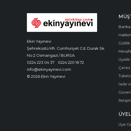
MÜŞT
Banka 
Hakkı
Ekin Yayınevi
Gizlilik
Şehreküstü Mh. Cumhuriyet Cd. Durak Sk.
Mesafe
No:2 Osmangazi / BURSA
Üyelik
0224 223 04 37
0224 220 16 72
Çerez P
info@ekinyayinevi.com
Tüketic
© 2026 Ekin Yayınevi
İade v
Güvenli
İletişi
ÜYEL
Üye Gir