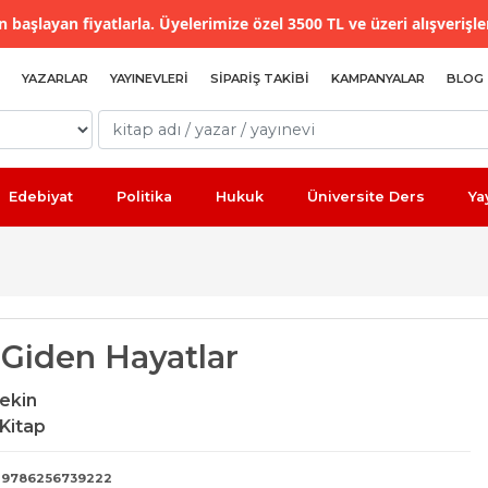
 başlayan fiyatlarla. Üyelerimize özel 3500 TL ve üzeri alışverişle
YAZARLAR
YAYINEVLERI
SIPARIŞ TAKIBI
KAMPANYALAR
BLOG
Edebiyat
Politika
Hukuk
Üniversite Ders
Ya
 Giden Hayatlar
ekin
Kitap
9786256739222