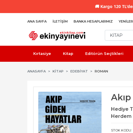
🚚
Kargo 120 TL'den
ANA SAYFA
İLETIŞIM
BANKA HESAPLARIMIZ
YENILER
Kırtasiye
Kitap
Editörün Seçtikleri
ANASAYFA
KİTAP
EDEBIYAT
ROMAN
Akıp
Hediye T
Herdem 
STOK KODU: