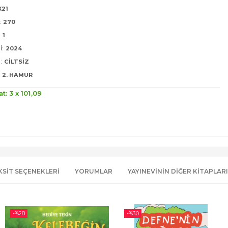
X21
:
270
:
1
I:
2024
:
CILTSIZ
2. HAMUR
at: 3 x
101
,09
KSIT SEÇENEKLERI
YORUMLAR
YAYINEVININ DIĞER KITAPLARI
-%
28
-%
30