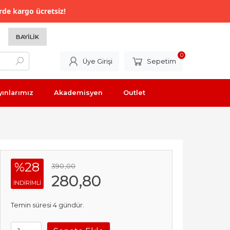
rde kargo ücretsiz!
BAYILIK
0
Üye Girişi
Sepetim
yınlarımız
Akademisyen
Outlet
%28
390
,00
280
,80
INDIRIMLI
Temin süresi 4 gündür.