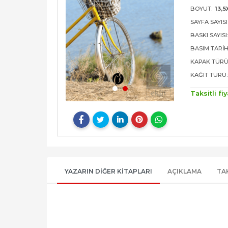
BOYUT:
13,5
SAYFA SAYISI
BASKI SAYISI
BASIM TARIH
KAPAK TÜRÜ
KAĞIT TÜRÜ:
Taksitli fiy
YAZARIN DIĞER KITAPLARI
AÇIKLAMA
TA