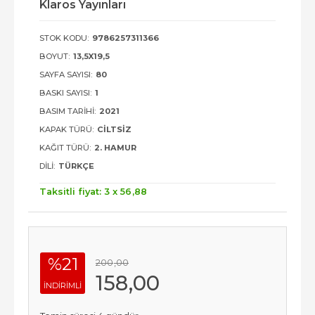
Klaros Yayınları
STOK KODU:
9786257311366
BOYUT:
13,5X19,5
SAYFA SAYISI:
80
BASKI SAYISI:
1
BASIM TARIHI:
2021
KAPAK TÜRÜ:
CILTSIZ
KAĞIT TÜRÜ:
2. HAMUR
DILI:
TÜRKÇE
Taksitli fiyat: 3 x
56
,88
%21
200
,00
158
,00
INDIRIMLI