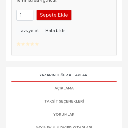
Temin süresi 4 gündür.
Sepete Ekle
Tavsiye et
Hata bildir
YAZARIN DIĞER KITAPLARI
AÇIKLAMA
TAKSIT SEÇENEKLERI
YORUMLAR
YAYINEVININ DIĞER KITAPLARI