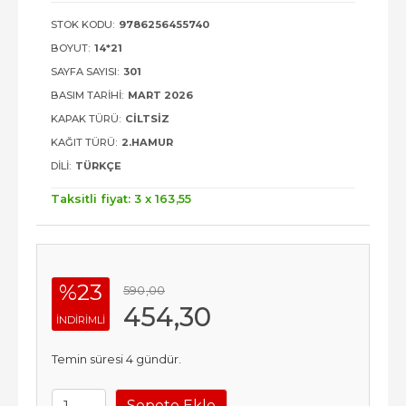
STOK KODU:
9786256455740
BOYUT:
14*21
SAYFA SAYISI:
301
BASIM TARIHI:
MART 2026
KAPAK TÜRÜ:
CILTSIZ
KAĞIT TÜRÜ:
2.HAMUR
DILI:
TÜRKÇE
Taksitli fiyat: 3 x
163
,55
%23
590
,00
454
,30
INDIRIMLI
Temin süresi 4 gündür.
Sepete Ekle