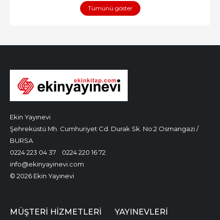
Tümünü göster
Ekin Yayınevi
Şehreküstü Mh. Cumhuriyet Cd. Durak Sk. No:2 Osmangazi /
BURSA
0224 223 04 37
0224 220 16 72
info@ekinyayinevi.com
© 2026 Ekin Yayınevi
MÜŞTERI HIZMETLERI
YAYINEVLERI