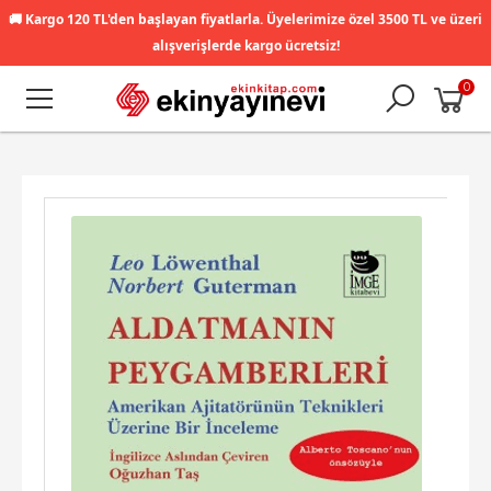
🚚
Kargo 120 TL'den başlayan fiyatlarla. Üyelerimize özel 3500 TL ve üzeri
alışverişlerde kargo ücretsiz!
0