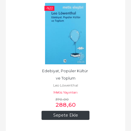
-%
22
Edebiyat, Popüler Kültür 
ve Toplum
Leo Löwenthal
Metis Yayınları
370
,00
288
,60
Sepete Ekle