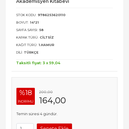
Akademisyen Kitabevi
STOK KODU:
9786253620110
BOYUT:
14*21
SAYFA SAYISI:
58
KAPAK TÜRÜ:
CILTSIZ
KAĞIT TÜRÜ:
1.HAMUR
DILI:
TÜRKÇE
Taksitli fiyat: 3 x
59
,04
%18
200
,00
164
,00
INDIRIMLI
Temin süresi 4 gündür.
Sepete Ekle