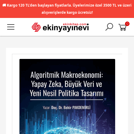
🚚
Kargo 120 TL'den başlayan fiyatlarla. Üyelerimize özel 3500 TL ve üzeri
alışverişlerde kargo ücretsiz!
0