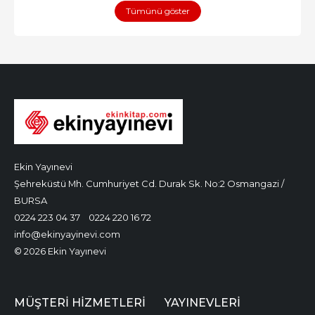
Tümünü göster
Ekin Yayınevi
Şehreküstü Mh. Cumhuriyet Cd. Durak Sk. No:2 Osmangazi /
BURSA
0224 223 04 37
0224 220 16 72
info@ekinyayinevi.com
© 2026 Ekin Yayınevi
MÜŞTERI HIZMETLERI
YAYINEVLERI