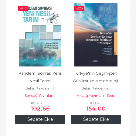
-%
13
-%
23
-%
 ve 
Pandemi Sonrası Yeni 
Türkiye'nin Geçmişten 
P
Nesil Tarım
Günümüze Meteoroloji 
Küre
Bekir Pakdemirli
Bekir Pakdemirli
Politik
er
Sonçağ Yayınları -
Akçağ Yayınları - Ders
A
Akademik Kitaplar
118
,00
200
Kitapları
,00
102
,66
154
,00
Sepete Ekle
Sepete Ekle