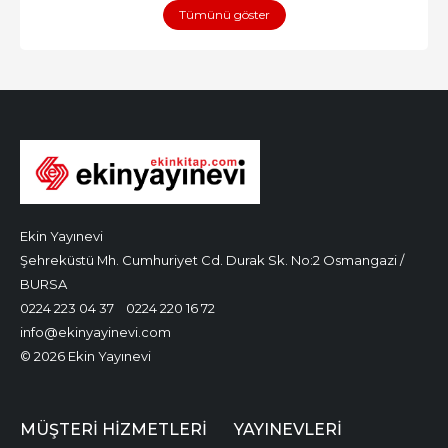
Tümünü göster
Ekin Yayınevi
Şehreküstü Mh. Cumhuriyet Cd. Durak Sk. No:2 Osmangazi /
BURSA
0224 223 04 37
0224 220 16 72
info@ekinyayinevi.com
© 2026 Ekin Yayınevi
MÜŞTERI HIZMETLERI
YAYINEVLERI