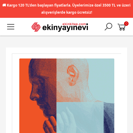
🚚
Kargo 120 TL'den başlayan fiyatlarla. Üyelerimize özel 3500 TL ve üzeri
alışverişlerde kargo ücretsiz!
0