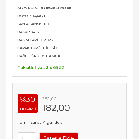
STOK KODU:
9786254194368
BOYUT:
13,5X21
SAYFA SAYISI:
160
BASKI SAYISI:
1
BASIM TARIHI:
2022
KAPAK TÜRÜ:
CILTSIZ
KAĞIT TÜRÜ:
2. HAMUR
Taksitli fiyat: 3 x
65
,52
%30
260
,00
182
,00
INDIRIMLI
Temin süresi 4 gündür.
Sepete Ekle