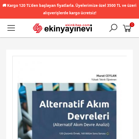
🚚
Kargo 120 TL'den başlayan fiyatlarla. Üyelerimize özel 3500 TL ve üzeri
alışverişlerde kargo ücretsiz!
0