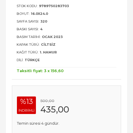
STOK KODU:
9789750283703
BOYUT:
16.0X24.0
SAYFA SAYISI:
320
BASKI SAYISI:
4
BASIM TARIHI:
OCAK 2023
KAPAK TÜRÜ:
CILTSIZ
KAĞIT TÜRÜ:
1. HAMUR
DILI:
TÜRKÇE
Taksitli fiyat: 3 x
156
,60
%13
500
,00
435
,00
INDIRIMLI
Temin süresi 4 gündür.