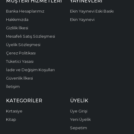
MÜŞTERI HIZMETLERI
YAYINEVLERI
Banka Hesaplarımız
Ekin Yayınevi Eski Baskı
Hakkımızda
Ekin Yayınevi
Gizlilik İlkesi
Mesafeli Satış Sözleşmesi
Üyelik Sözleşmesi
Çerez Politikası
Tüketici Yasası
İade ve Değişim Koşulları
Güvenlik İlkesi
İletişim
KATEGORILER
ÜYELIK
Kırtasiye
Üye Girişi
Kitap
Yeni Üyelik
Sepetim