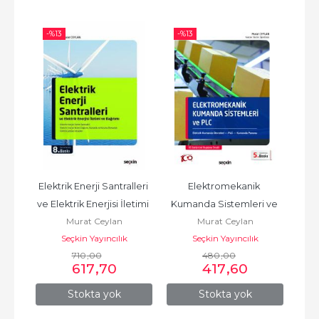
-%
13
-%
13
-%
eleri
Elektrik Enerji Santralleri 
Elektromekanik 
ve Elektrik Enerjisi İletimi 
Kumanda Sistemleri ve 
Kum
Murat Ceylan
Murat Ceylan
ve Dağıtımı
PLC Elektrik
Seçkin Yayıncılık
Seçkin Yayıncılık
710
,00
480
,00
617
,70
417
,60
Stokta yok
Stokta yok