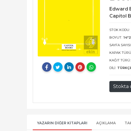
Edward 
Capitol 
STOK KODU:
BOYUT:
14*2
SAYFA SAYISI
KAPAK TÜRÜ
KAĞIT TÜRÜ:
DILI:
TÜRKÇ
Stokta 
YAZARIN DIĞER KITAPLARI
AÇIKLAMA
TA