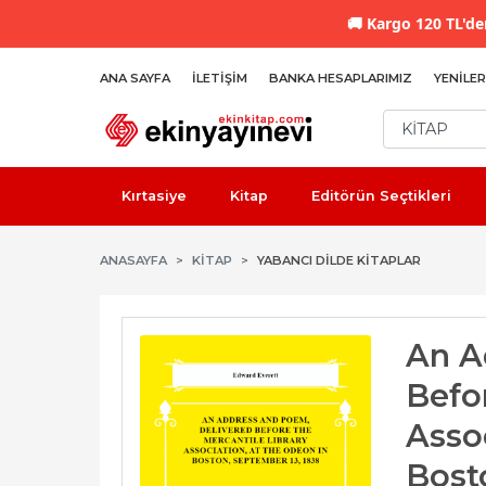
🚚
Kargo 120 TL'den
ANA SAYFA
İLETIŞIM
BANKA HESAPLARIMIZ
YENILER
Kırtasiye
Kitap
Editörün Seçtikleri
ANASAYFA
KİTAP
YABANCI DILDE KITAPLAR
An A
Befo
Asso
Bost