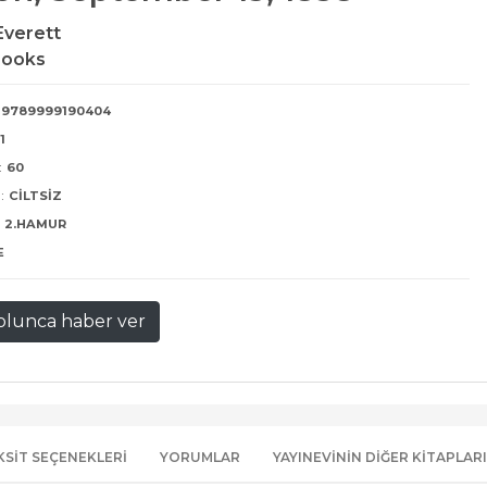
Everett
Books
9789999190404
1
:
60
:
CILTSIZ
2.HAMUR
E
olunca haber ver
KSIT SEÇENEKLERI
YORUMLAR
YAYINEVININ DIĞER KITAPLARI