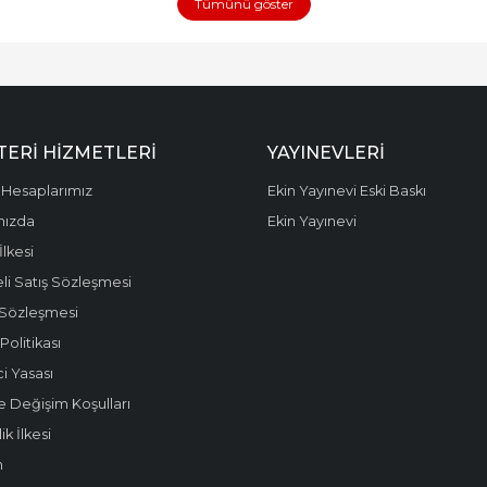
Tümünü göster
ERI HIZMETLERI
YAYINEVLERI
Hesaplarımız
Ekin Yayınevi Eski Baskı
mızda
Ekin Yayınevi
 İlkesi
li Satış Sözleşmesi
 Sözleşmesi
olitikası
i Yasası
e Değişim Koşulları
k İlkesi
m