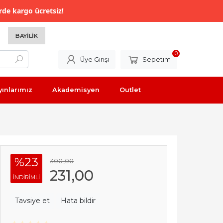
rde kargo ücretsiz!
BAYILIK
0
Üye Girişi
Sepetim
yınlarımız
Akademisyen
Outlet
%23
300
,00
231
,00
INDIRIMLI
Tavsiye et
Hata bildir