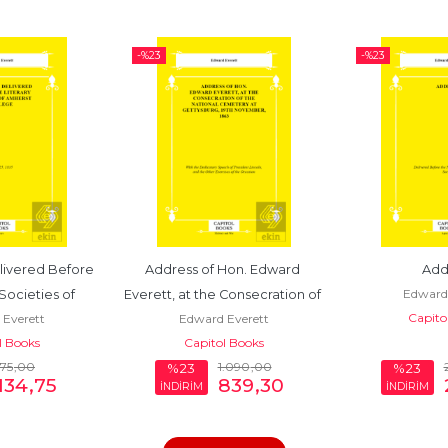
-%
23
-%
23
ivered Before 
Address of Hon. Edward 
Add
Edward 
Societies of 
Everett, at the Consecration of 
Capito
Everett
Edward Everett
 College
the National...
l Books
Capitol Books
175
,00
1.090
,00
%23
%23
134
,75
839
,30
İNDİRİM
İNDİRİM