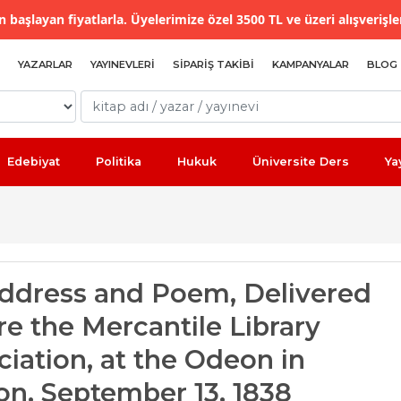
 başlayan fiyatlarla. Üyelerimize özel 3500 TL ve üzeri alışverişle
YAZARLAR
YAYINEVLERI
SIPARIŞ TAKIBI
KAMPANYALAR
BLOG
Edebiyat
Politika
Hukuk
Üniversite Ders
Ya
ddress and Poem, Delivered
re the Mercantile Library
ciation, at the Odeon in
on, September 13, 1838