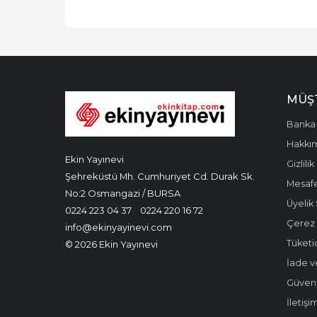
MÜŞT
Banka 
Hakkı
Ekin Yayınevi
Gizlilik
Şehreküstü Mh. Cumhuriyet Cd. Durak Sk.
Mesafe
No:2 Osmangazi / BURSA
Üyelik
0224 223 04 37
0224 220 16 72
Çerez P
info@ekinyayinevi.com
Tüketic
© 2026 Ekin Yayınevi
İade v
Güvenli
İletişi