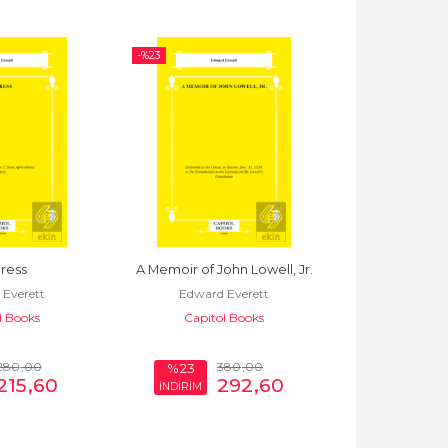
-%
23
-%
23
ress
A Memoir of John Lowell, Jr.
An Address D
Everett
Edward Everett
Lexi
l Books
Capitol Books
Edward 
Capito
280
,00
380
,00
%23
%23
215
,60
292
,60
İNDİRİM
İNDİRİM