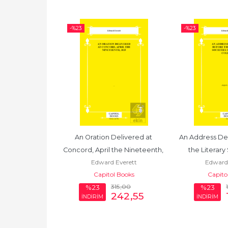
-%
23
-%
23
f the Hon.
An Oration Delivered at 
An Address Del
Everett
Concord, April the Nineteenth, 
the Literary 
l Books
Edward Everett
Edward 
1825
Amherst
Capitol Books
Capito
55
,00
315
,00
%23
%23
42
,35
242
,55
İNDİRİM
İNDİRİM