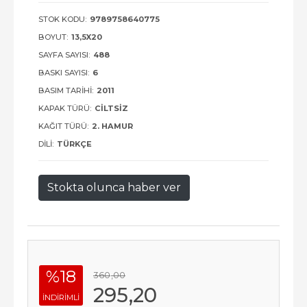
STOK KODU:
9789758640775
BOYUT:
13,5X20
SAYFA SAYISI:
488
BASKI SAYISI:
6
BASIM TARIHI:
2011
KAPAK TÜRÜ:
CILTSIZ
KAĞIT TÜRÜ:
2. HAMUR
DILI:
TÜRKÇE
Stokta olunca haber ver
%18
360
,00
295
,20
INDIRIMLI