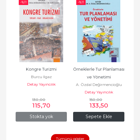
-%
11
-%
11
Kongre Turizmi
Örneklerle Tur Planlaması 
Burcu Ilgaz
ve Yönetimi
Detay Yayıncılık
A. Özdal Değirmencioğlu
Detay Yayıncılık
130
,00
150
,00
115
,70
133
,50
Stokta yok
Sepete Ekle
Tümünü göster