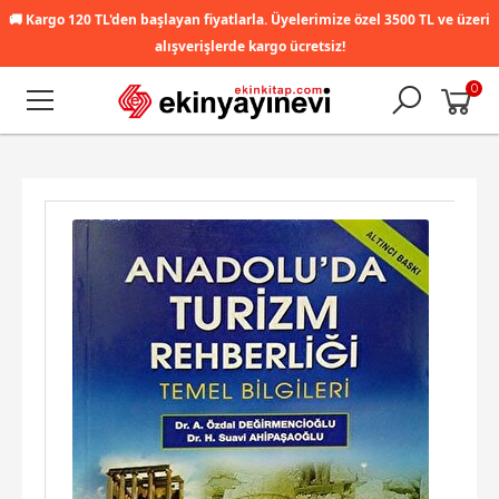
🚚
Kargo 120 TL'den başlayan fiyatlarla. Üyelerimize özel 3500 TL ve üzeri
alışverişlerde kargo ücretsiz!
0