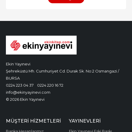
Ekin Yayınevi
Şehreküstü Mh. Cumhuriyet Cd. Durak Sk. No:2 Osmangazi /
BURSA
0224 223 04 37
0224 220 16 72
info@ekinyayinevi.com
© 2026 Ekin Yayınevi
MÜŞTERI HIZMETLERI
YAYINEVLERI
Banka Hesaplarımız
Ekin Yayınevi Eski Baskı