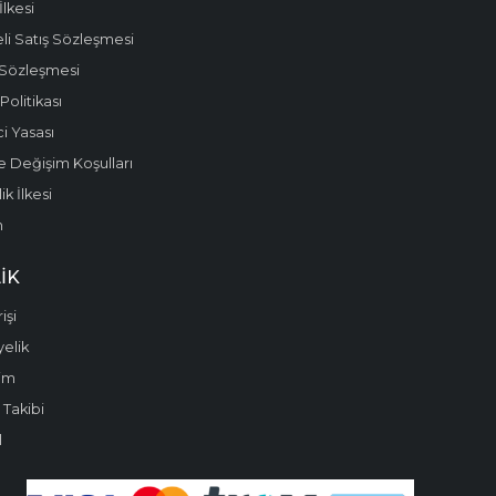
 İlkesi
li Satış Sözleşmesi
 Sözleşmesi
olitikası
i Yasası
e Değişim Koşulları
k İlkesi
m
IK
işi
yelik
im
 Takibi
l