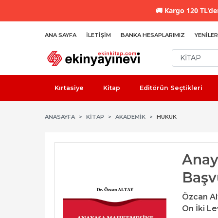
🚚
Kargo 120 TL'den
ANA SAYFA
İLETIŞIM
BANKA HESAPLARIMIZ
YENILER
Kırtasiye
Kitap
Editörün Seçtikleri
ANASAYFA
KİTAP
AKADEMIK
HUKUK
Anay
Başvu
Özcan Al
On İki Le