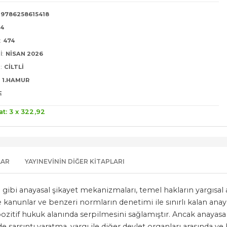
9786258615418
24
:
474
I:
NISAN 2026
:
CILTLI
1.HAMUR
E
at: 3 x
322
,92
LAR
YAYINEVININ DIĞER KITAPLARI
ibi anayasal şikayet mekanizmaları, temel hakların yargısal 
kanunlar ve benzeri normların denetimi ile sınırlı kalan anay
itif hukuk alanında serpilmesini sağlamıştır. Ancak anayasa y
e sarsıntı yaratma, yargı ile diğer devlet organları arasında ve