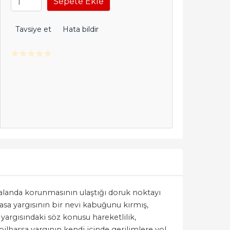
Sepete Ekle
Tavsiye et
Hata bildir
alanda korunmasının ulaştığı doruk noktayı
asa yargısının bir nevi kabuğunu kırmış,
argısındaki söz konusu hareketlilik,
 bilhassa yargının kendi içinde gerilimlere yol