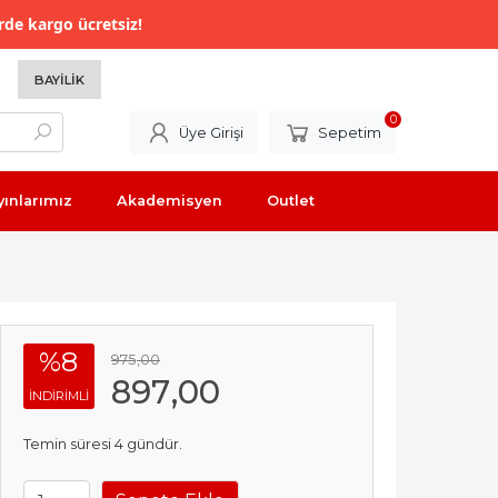
rde kargo ücretsiz!
BAYILIK
0
Üye Girişi
Sepetim
yınlarımız
Akademisyen
Outlet
%8
975
,00
897
,00
INDIRIMLI
Temin süresi 4 gündür.