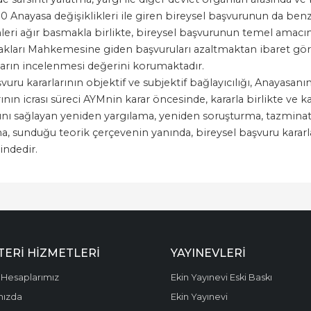
Anayasa değişiklikleri ile giren bireysel başvurunun da benze
nleri ağır basmakla birlikte, bireysel başvurunun temel amacı
kları Mahkemesine giden başvuruları azaltmaktan ibaret görülm
ların incelenmesi değerini korumaktadır.
uru kararlarının objektif ve subjektif bağlayıcılığı, Anayasa
arının icrası süreci AYMnin karar öncesinde, kararla birlikte ve 
asını sağlayan yeniden yargılama, yeniden soruşturma, tazminat 
, sunduğu teorik çerçevenin yanında, bireysel başvuru kararları
indedir.
ERI HIZMETLERI
YAYINEVLERI
Hesaplarımız
Ekin Yayınevi Eski Baskı
mızda
Ekin Yayınevi