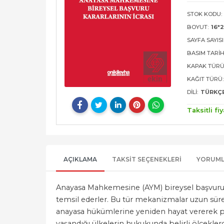
STOK KODU:
BOYUT:
16*
SAYFA SAYISI
BASIM TARIH
KAPAK TÜRÜ
KAĞIT TÜRÜ:
DILI:
TÜRKÇ
Taksitli fiy
AÇIKLAMA
TAKSIT SEÇENEKLERI
YORUM
Anayasa Mahkemesine (AYM) bireysel başvuru g
temsil ederler. Bu tür mekanizmalar uzun süre 
anayasa hükümlerine yeniden hayat vererek poz
yaşandığı ülkelerin hukukunda belirli ölçeklerd