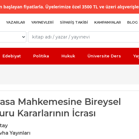
 başlayan fiyatlarla. Üyelerimize özel 3500 TL ve üzeri alışverişle
YAZARLAR
YAYINEVLERI
SIPARIŞ TAKIBI
KAMPANYALAR
BLOG
Edebiyat
Politika
Hukuk
Üniversite Ders
Ya
asa Mahkemesine Bireysel
ru Kararlarının İcrası
tay
vha Yayınları