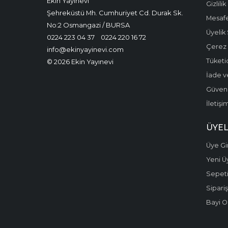
Ekin Yayınevi
Gizlilik
Şehreküstü Mh. Cumhuriyet Cd. Durak Sk.
Mesafe
No:2 Osmangazi / BURSA
Üyelik
0224 223 04 37
0224 220 16 72
Çerez P
info@ekinyayinevi.com
Tüketic
© 2026 Ekin Yayınevi
İade v
Güvenli
İletişi
ÜYEL
Üye Gir
Yeni Ü
Sepet
Sipariş
Bayi O