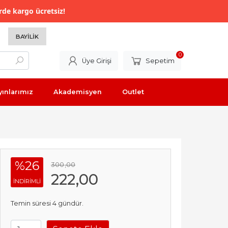
rde kargo ücretsiz!
BAYILIK
0
Üye Girişi
Sepetim
yınlarımız
Akademisyen
Outlet
%26
300
,00
222
,00
INDIRIMLI
Temin süresi 4 gündür.