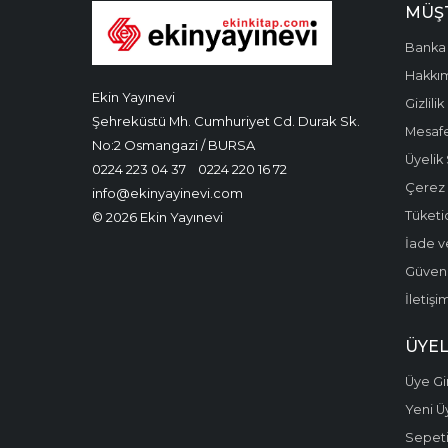
MÜŞT
Banka 
Hakkı
Ekin Yayınevi
Gizlilik
Şehreküstü Mh. Cumhuriyet Cd. Durak Sk.
Mesafe
No:2 Osmangazi / BURSA
Üyelik
0224 223 04 37
0224 220 16 72
Çerez P
info@ekinyayinevi.com
Tüketic
© 2026 Ekin Yayınevi
İade v
Güvenli
İletişi
ÜYEL
Üye Gir
Yeni Ü
Sepet