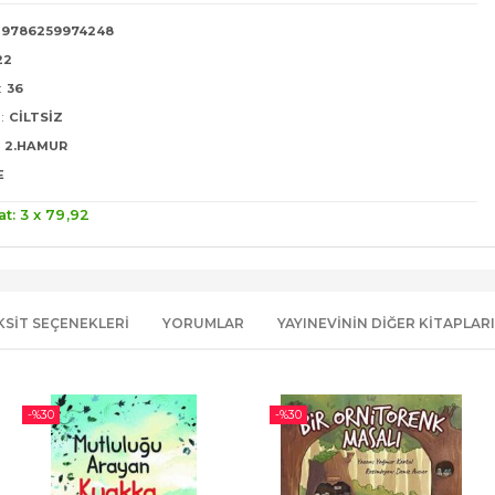
9786259974248
22
:
36
:
CILTSIZ
2.HAMUR
E
at: 3 x
79
,92
KSIT SEÇENEKLERI
YORUMLAR
YAYINEVININ DIĞER KITAPLARI
-%
30
-%
30