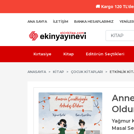
🚚
Kargo 120 TL'den
ANA SAYFA
İLETIŞIM
BANKA HESAPLARIMIZ
YENILER
Kırtasiye
Kitap
Editörün Seçtikleri
ANASAYFA
KİTAP
ÇOCUK KITAPLARI
ETKINLIK KIT
Anne
Old
Yağmur K
Masal Se