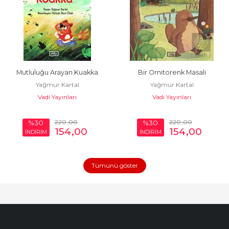
Mutluluğu Arayan Kuakka
Bir Ornitorenk Masalı
Yağmur Kartal
Yağmur Kartal
Vadi Yayınları
Vadi Yayınları
220
,00
220
,00
%30
%30
154
,00
154
,00
İNDİRİM
İNDİRİM
Tümünü göster