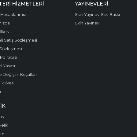
ERI HIZMETLERI
YAYINEVLERI
Hesaplarımız
Ekin Yayınevi Eski Baskı
mızda
Ekin Yayınevi
 İlkesi
li Satış Sözleşmesi
 Sözleşmesi
olitikası
i Yasası
e Değişim Koşulları
k İlkesi
m
IK
işi
yelik
im