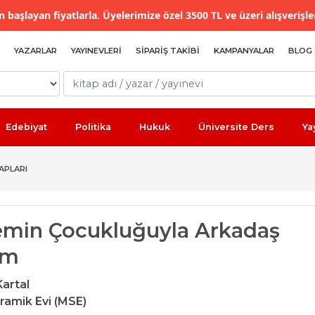
 başlayan fiyatlarla. Üyelerimize özel 3500 TL ve üzeri alışverişle
YAZARLAR
YAYINEVLERI
SIPARIŞ TAKIBI
KAMPANYALAR
BLOG
Edebiyat
Politika
Hukuk
Üniversite Ders
Ya
APLARI
min Çocukluğuyla Arkadaş
um
artal
ramik Evi (MSE)