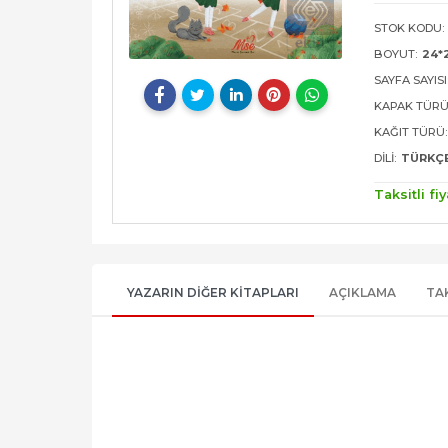
STOK KODU:
BOYUT:
24*
SAYFA SAYISI
KAPAK TÜRÜ
KAĞIT TÜRÜ:
DILI:
TÜRKÇ
Taksitli fiy
YAZARIN DIĞER KITAPLARI
AÇIKLAMA
TA