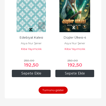
Edebiyat Kalesi
Düşler Ülkesi-4
Asya Nur Şener
Asya Nur Şener
Kiba Yayımcılık
Kiba Yayımcılık
250
,00
250
,00
192
,50
192
,50
Sepete Ekle
Sepete Ekle
Tümünü göster