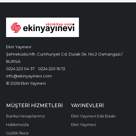
Ekin Yayınevi
Şehreküstü Mh. Cumhuriyet Cd. Durak Sk. No:2 Osmangazi /
BURSA
0224 223 04 37
0224 220 16 72
info@ekinyayinevi.com
© 2026 Ekin Yayınevi
MÜŞTERI HIZMETLERI
YAYINEVLERI
Banka Hesaplarımız
Ekin Yayınevi Eski Baskı
Hakkımızda
Ekin Yayınevi
Gizlilik İlkesi