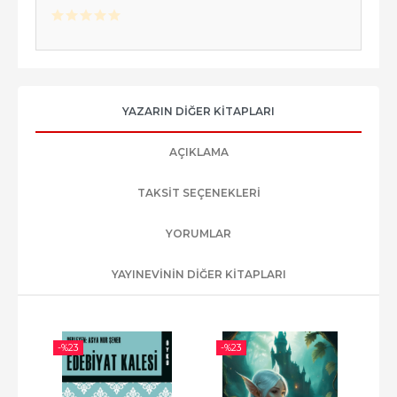
YAZARIN DIĞER KITAPLARI
AÇIKLAMA
TAKSIT SEÇENEKLERI
YORUMLAR
YAYINEVININ DIĞER KITAPLARI
-%
23
-%
23
-%