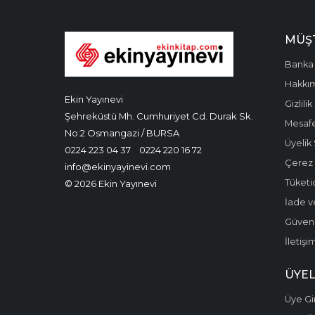
MÜŞT
Banka 
Hakkı
Ekin Yayınevi
Gizlilik
Şehreküstü Mh. Cumhuriyet Cd. Durak Sk.
Mesafe
No:2 Osmangazi / BURSA
Üyelik
0224 223 04 37
0224 220 16 72
Çerez P
info@ekinyayinevi.com
Tüketic
© 2026 Ekin Yayınevi
İade v
Güvenli
İletişi
ÜYEL
Üye Gir