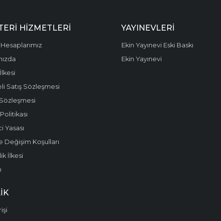
ERI HIZMETLERI
YAYINEVLERI
Hesaplarımız
Ekin Yayınevi Eski Baskı
mızda
Ekin Yayınevi
 İlkesi
li Satış Sözleşmesi
 Sözleşmesi
olitikası
i Yasası
e Değişim Koşulları
k İlkesi
m
IK
işi