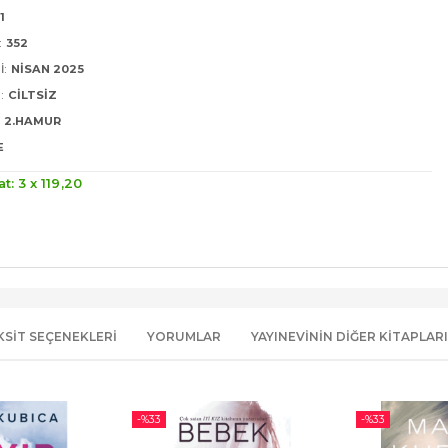
1
:
352
I:
NISAN 2025
:
CILTSIZ
2.HAMUR
E
at: 3 x
119
,20
KSIT SEÇENEKLERI
YORUMLAR
YAYINEVININ DIĞER KITAPLARI
-%
33
-%
33