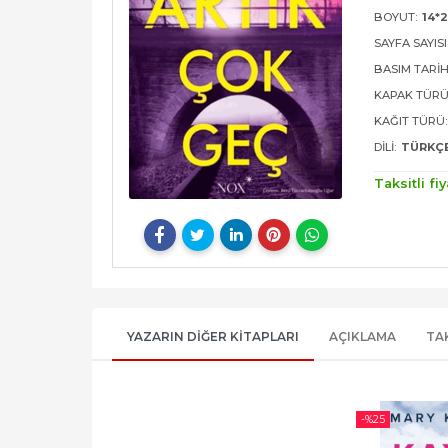
BOYUT:
14*2
SAYFA SAYISI
BASIM TARIH
KAPAK TÜRÜ
KAĞIT TÜRÜ:
DILI:
TÜRKÇ
Taksitli fiy
YAZARIN DIĞER KITAPLARI
AÇIKLAMA
TA
-%
25