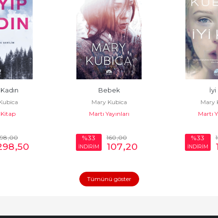
 Kadın
Bebek
İyi
Kubica
Mary Kubica
Mary 
Kitap
Martı Yayınları
Martı Y
398
,00
160
,00
%33
%33
298
,50
107
,20
İNDİRİM
İNDİRİM
Tümünü göster