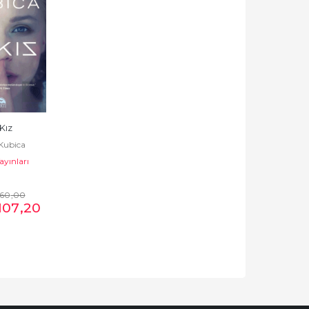
 Kız
Kubica
ayınları
160
,00
107
,20