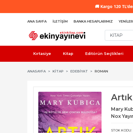
🚚
Kargo 120 TL'den
ANA SAYFA
İLETIŞIM
BANKA HESAPLARIMIZ
YENILER
Kırtasiye
Kitap
Editörün Seçtikleri
ANASAYFA
KİTAP
EDEBIYAT
ROMAN
Artı
Mary Kub
Nox Yayın
STOK KODU: