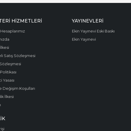
ERI HIZMETLERI
YAYINEVLERI
Hesaplarımız
Ekin Yayınevi Eski Baskı
mızda
Ekin Yayınevi
 İlkesi
li Satış Sözleşmesi
 Sözleşmesi
olitikası
i Yasası
e Değişim Koşulları
k İlkesi
m
IK
işi