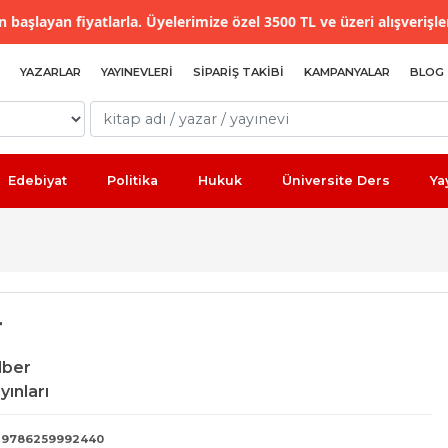
 başlayan fiyatlarla. Üyelerimize özel 3500 TL ve üzeri alışverişle
YAZARLAR
YAYINEVLERI
SIPARIŞ TAKIBI
KAMPANYALAR
BLOG
Edebiyat
Politika
Hukuk
Üniversite Ders
Ya
r
lber
yınları
9786259992440