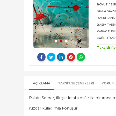
BOYUT:
13,5
SAYFA SAYISI
BASKI SAYISI
BASIM TARIH
KAPAK TÜRÜ
KAĞIT TÜRÜ:
Taksitli fiy
AÇIKLAMA
TAKSIT SEÇENEKLERI
YORUM
Rubin Selber, ilk şiir kitabı Asfar ile okurun
rüzgâr kulağımla konuşur