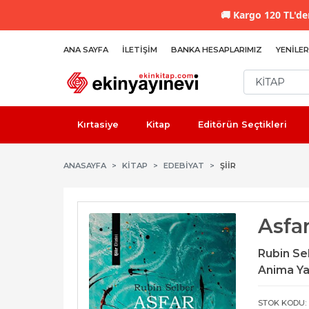
🚚
Kargo 120 TL'den
ANA SAYFA
İLETIŞIM
BANKA HESAPLARIMIZ
YENILER
Kırtasiye
Kitap
Editörün Seçtikleri
ANASAYFA
KİTAP
EDEBIYAT
ŞIIR
Asfa
Rubin Se
Anima Ya
STOK KODU: