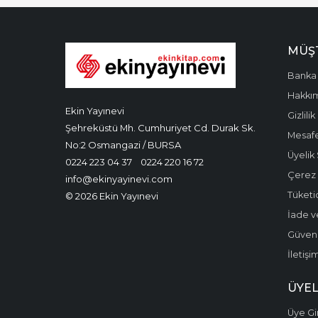
MÜŞT
Banka 
Hakkı
Ekin Yayınevi
Gizlilik
Şehreküstü Mh. Cumhuriyet Cd. Durak Sk.
Mesafe
No:2 Osmangazi / BURSA
Üyelik
0224 223 04 37
0224 220 16 72
Çerez P
info@ekinyayinevi.com
Tüketic
© 2026 Ekin Yayınevi
İade v
Güvenli
İletişi
ÜYEL
Üye Gir