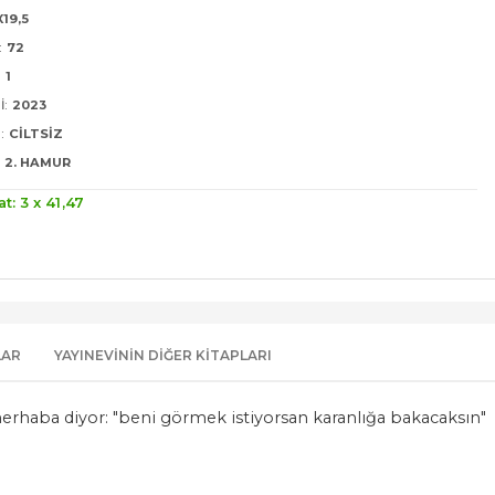
X19,5
:
72
:
1
I:
2023
:
CILTSIZ
2. HAMUR
at: 3 x
41
,47
LAR
YAYINEVININ DIĞER KITAPLARI
a merhaba diyor: "beni görmek istiyorsan karanlığa bakacaksın"