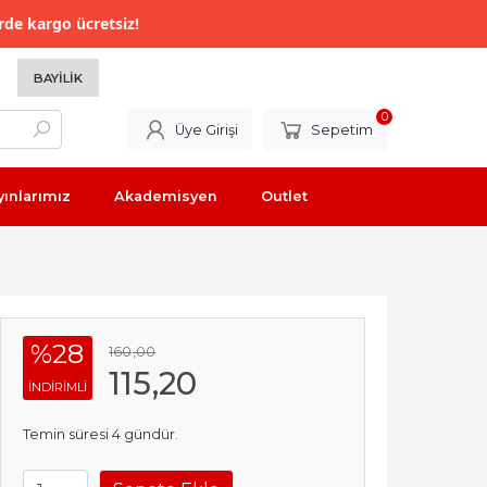
rde kargo ücretsiz!
BAYILIK
0
Üye Girişi
Sepetim
yınlarımız
Akademisyen
Outlet
%28
160
,00
115
,20
INDIRIMLI
Temin süresi 4 gündür.