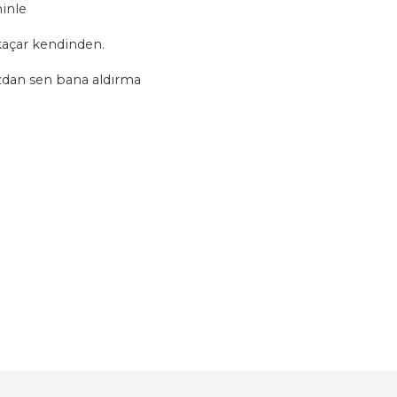
ninle
 kaçar kendinden.
ızdan sen bana aldırma