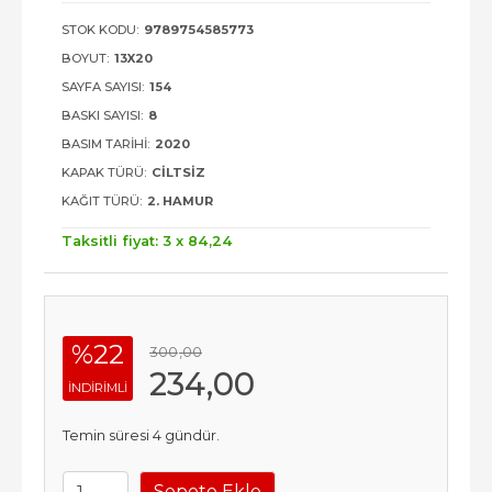
STOK KODU:
9789754585773
BOYUT:
13X20
SAYFA SAYISI:
154
BASKI SAYISI:
8
BASIM TARIHI:
2020
KAPAK TÜRÜ:
CILTSIZ
KAĞIT TÜRÜ:
2. HAMUR
Taksitli fiyat: 3 x
84
,24
%22
300
,00
234
,00
INDIRIMLI
Temin süresi 4 gündür.
Sepete Ekle