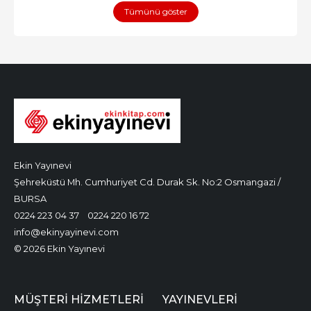
Tümünü göster
Ekin Yayınevi
Şehreküstü Mh. Cumhuriyet Cd. Durak Sk. No:2 Osmangazi /
BURSA
0224 223 04 37
0224 220 16 72
info@ekinyayinevi.com
© 2026 Ekin Yayınevi
MÜŞTERI HIZMETLERI
YAYINEVLERI