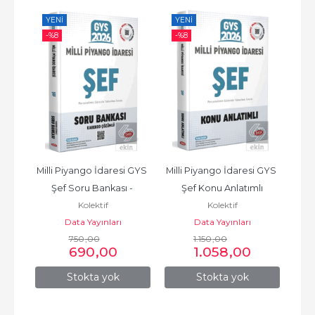
YENI
YENI
YE
-%
8
-%
8
-%
st 
Milli Piyango İdaresi GYS 
Milli Piyango İdaresi GYS 
Mi
 448
Şef Soru Bankası - 
Şef Konu Anlatımlı
Ge
Kolektif
Kolektif
Karekod Çözümlü
Ş
Data Yayınları
Data Yayınları
750
,00
1.150
,00
690
,00
1.058
,00
Stokta yok
Stokta yok