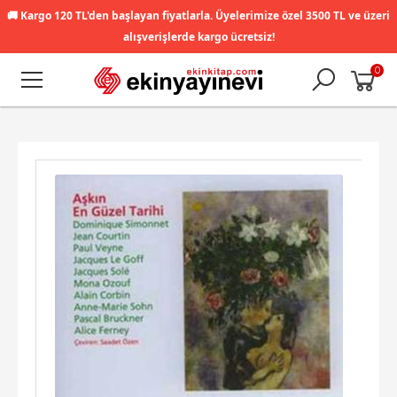
🚚
Kargo 120 TL'den başlayan fiyatlarla. Üyelerimize özel 3500 TL ve üzeri
alışverişlerde kargo ücretsiz!
0