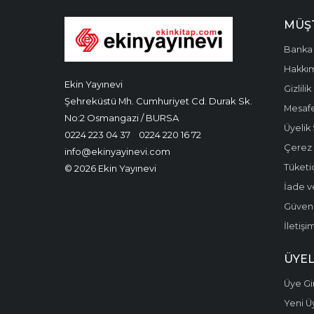
MÜŞT
Banka 
Hakkı
Ekin Yayınevi
Gizlilik
Şehreküstü Mh. Cumhuriyet Cd. Durak Sk.
Mesafe
No:2 Osmangazi / BURSA
Üyelik
0224 223 04 37
0224 220 16 72
Çerez P
info@ekinyayinevi.com
Tüketic
© 2026 Ekin Yayınevi
İade v
Güvenli
İletişi
ÜYEL
Üye Gir
Yeni Ü