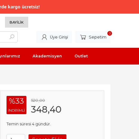
rde kargo ücretsiz!
BAYILIK
0
Üye Girişi
Sepetim
yınlarımız
Akademisyen
Outlet
%33
520
,00
348
,40
INDIRIMLI
Temin süresi 4 gündür.