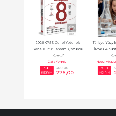
esi Sayı: 182 
2026 KPSS Genel Yetenek 
Türkiye Yüzyılı
s 2026
Genel Kültür Tamamı Çözümlü 
İlkokul 4. Sını
ktif
Kolektif
Kole
8 Deneme Sınavı
Ders
Gazetesi
Data Yayınları
Nobel Akadem
200
,00
300
,00
%8
%18
154
,00
276
,00
İNDİRİM
İNDİRİM