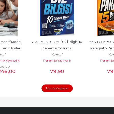
 Maarif Modeli 
YKS TYT KPSS MSÜ Dil Bilgisi 10 
YKS TYT KPSS 
f Fen Bilimleri 
Deneme Çözümlü
Paragraf 5 D
ktif
Kolektif
Kole
i...
ik Yayıncılık
Peramila Yayıncılık
Peramila 
300
,00
246
,00
79
,90
79
Tümünü göster