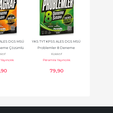
ALES DGS MSÜ 
YKS TYT KPSS ALES DGS MSÜ 
KPSS Matemat
eneme Çözümlü
Problemler 8 Deneme 
Çöz
ktif
Kolektif
Kole
Çözümlü
Yayıncılık
Peramila Yayıncılık
Peramila 
,90
79
,90
79