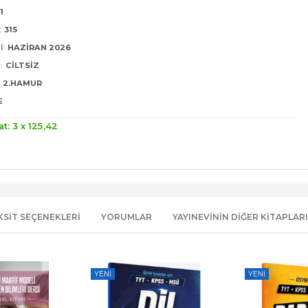
1
:
315
I:
HAZIRAN 2026
:
CILTSIZ
2.HAMUR
E
at: 3 x
125
,42
KSIT SEÇENEKLERI
YORUMLAR
YAYINEVININ DIĞER KITAPLARI
YENI
YENI