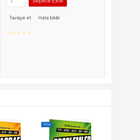
Sepete Ekle
Tavsiye et
Hata bildir
YENI
YENI