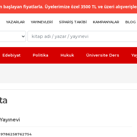
 başlayan fiyatlarla. Üyelerimize özel 3500 TL ve üzeri alışverişle
YAZARLAR
YAYINEVLERI
SIPARIŞ TAKIBI
KAMPANYALAR
BLOG
Edebiyat
Politika
Hukuk
Üniversite Ders
Ya
ta
Yayınevi
9786258762754