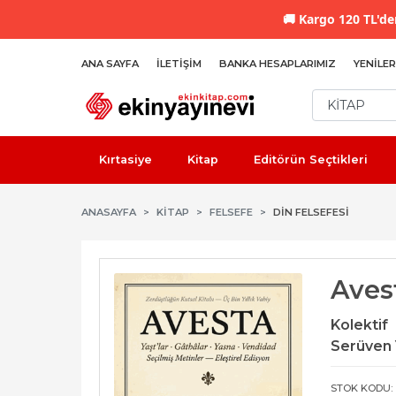
🚚
Kargo 120 TL'den
ANA SAYFA
İLETIŞIM
BANKA HESAPLARIMIZ
YENILER
Kırtasiye
Kitap
Editörün Seçtikleri
ANASAYFA
KİTAP
FELSEFE
DIN FELSEFESI
Aves
Kolektif
Serüven 
STOK KODU: