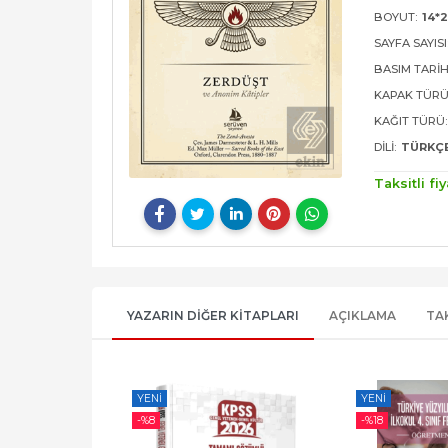
BOYUT:
14*2
SAYFA SAYISI
BASIM TARIH
KAPAK TÜRÜ
KAĞIT TÜRÜ:
DILI:
TÜRKÇ
Taksitli fiy
YAZARIN DIĞER KITAPLARI
AÇIKLAMA
TA
YENI
YENI
-%
8
-%
18