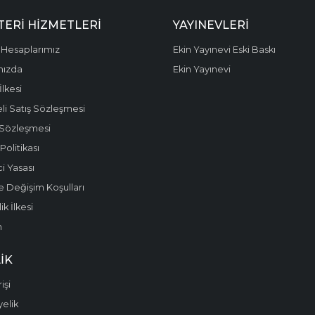
ERI HIZMETLERI
YAYINEVLERI
Hesaplarımız
Ekin Yayınevi Eski Baskı
mızda
Ekin Yayınevi
 İlkesi
li Satış Sözleşmesi
 Sözleşmesi
olitikası
i Yasası
e Değişim Koşulları
k İlkesi
m
IK
işi
yelik