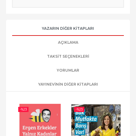
YAZARIN DIĞER KITAPLARI
AÇIKLAMA
TAKSIT SEÇENEKLERI
YORUMLAR
YAYINEVININ DIĞER KITAPLARI
-%
23
-%
23
-%