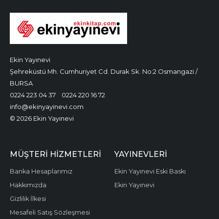
Ekin Yayınevi
Şehreküstü Mh. Cumhuriyet Cd. Durak Sk. No:2 Osmangazi /
BURSA
0224 223 04 37
0224 220 16 72
info@ekinyayinevi.com
© 2026 Ekin Yayınevi
MÜŞTERI HIZMETLERI
YAYINEVLERI
Banka Hesaplarımız
Ekin Yayınevi Eski Baskı
Hakkımızda
Ekin Yayınevi
Gizlilik İlkesi
Mesafeli Satış Sözleşmesi