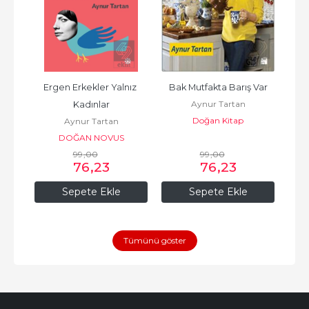
ş
Ergen Erkekler Yalnız 
Bak Mutfakta Barış Var
Bak
Aynur Tartan
Kadınlar
Doğan Kitap
Aynur Tartan
DOĞAN NOVUS
99
,00
99
,00
76
,23
76
,23
Sepete Ekle
Sepete Ekle
Tümünü göster