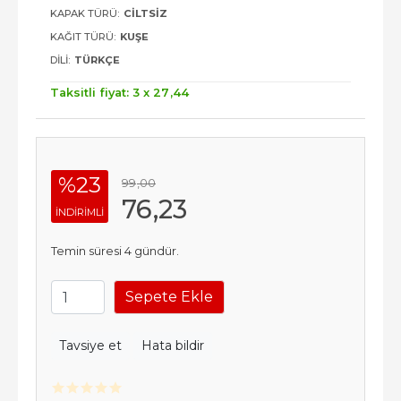
KAPAK TÜRÜ:
CILTSIZ
KAĞIT TÜRÜ:
KUŞE
DILI:
TÜRKÇE
Taksitli fiyat: 3 x
27
,44
%23
99
,00
76
,23
INDIRIMLI
Temin süresi 4 gündür.
Sepete Ekle
Tavsiye et
Hata bildir