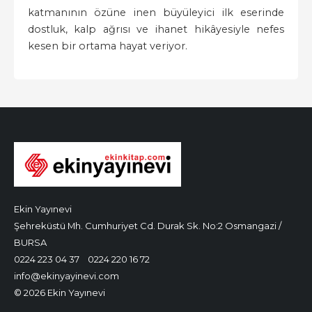
katmanının özüne inen büyüleyici ilk eserinde
dostluk, kalp ağrısı ve ihanet hikâyesiyle nefes
kesen bir ortama hayat veriyor.
Ekin Yayınevi
Şehreküstü Mh. Cumhuriyet Cd. Durak Sk. No:2 Osmangazi /
BURSA
0224 223 04 37
0224 220 16 72
info@ekinyayinevi.com
© 2026 Ekin Yayınevi