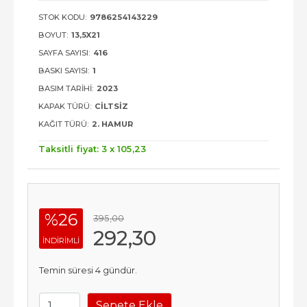
STOK KODU:
9786254143229
BOYUT:
13,5X21
SAYFA SAYISI:
416
BASKI SAYISI:
1
BASIM TARIHI:
2023
KAPAK TÜRÜ:
CILTSIZ
KAĞIT TÜRÜ:
2. HAMUR
Taksitli fiyat: 3 x
105
,23
%26
395
,00
292
,30
INDIRIMLI
Temin süresi 4 gündür.
Sepete Ekle