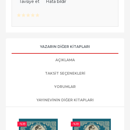
Tavsiye et
Hata bildir
YAZARIN DIĞER KITAPLARI
AÇIKLAMA
TAKSIT SEÇENEKLERI
YORUMLAR
YAYINEVININ DIĞER KITAPLARI
-%
18
-%
18
-%