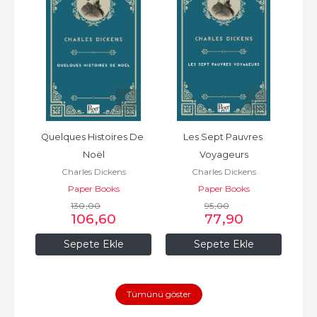
Quelques Histoires De 
Les Sept Pauvres 
Noël
Voyageurs
Charles Dickens
Charles Dickens
Paper Books
Paper Books
130
,00
95
,00
106
,60
77
,90
Sepete Ekle
Sepete Ekle
Tümünü göster