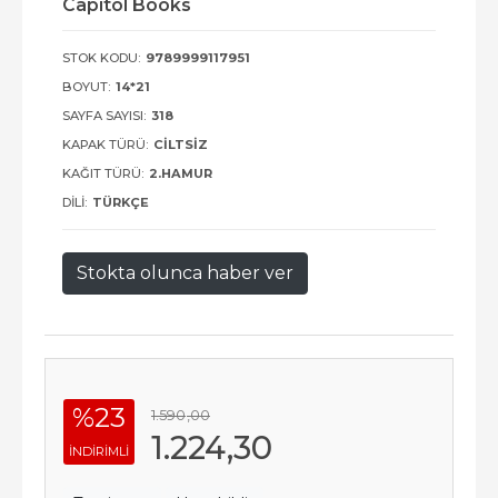
Capitol Books
STOK KODU:
9789999117951
BOYUT:
14*21
SAYFA SAYISI:
318
KAPAK TÜRÜ:
CILTSIZ
KAĞIT TÜRÜ:
2.HAMUR
DILI:
TÜRKÇE
Stokta olunca haber ver
%23
1.590
,00
1.224
,30
INDIRIMLI