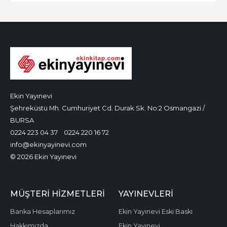
Ekin Yayınevi
Şehreküstü Mh. Cumhuriyet Cd. Durak Sk. No:2 Osmangazi /
BURSA
0224 223 04 37
0224 220 16 72
info@ekinyayinevi.com
© 2026 Ekin Yayınevi
MÜŞTERI HIZMETLERI
YAYINEVLERI
Banka Hesaplarımız
Ekin Yayınevi Eski Baskı
Hakkımızda
Ekin Yayınevi