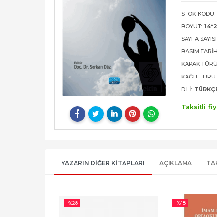
STOK KODU:
BOYUT:
14*2
SAYFA SAYISI
BASIM TARIH
KAPAK TÜRÜ
KAĞIT TÜRÜ:
DILI:
TÜRKÇ
Taksitli fiy
YAZARIN DIĞER KITAPLARI
AÇIKLAMA
TA
-%
28
-%
18