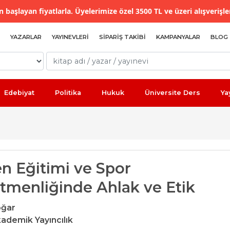
 başlayan fiyatlarla. Üyelerimize özel 3500 TL ve üzeri alışverişle
YAZARLAR
YAYINEVLERI
SIPARIŞ TAKIBI
KAMPANYALAR
BLOG
Edebiyat
Politika
Hukuk
Üniversite Ders
Ya
n Eğitimi ve Spor
tmenliğinde Ahlak ve Etik
oğar
ademik Yayıncılık