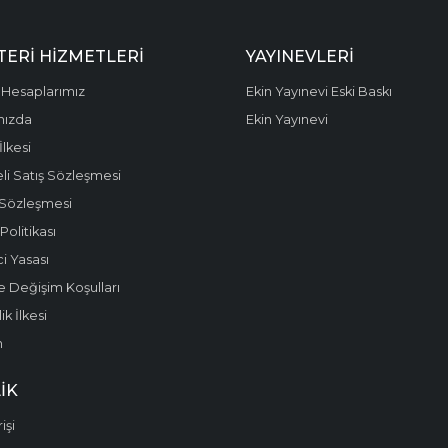
ERI HIZMETLERI
YAYINEVLERI
Hesaplarımız
Ekin Yayınevi Eski Baskı
mızda
Ekin Yayınevi
 İlkesi
li Satış Sözleşmesi
 Sözleşmesi
olitikası
i Yasası
e Değişim Koşulları
k İlkesi
m
IK
işi