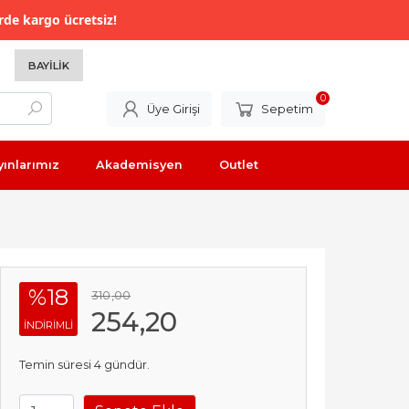
rde kargo ücretsiz!
BAYILIK
0
Üye Girişi
Sepetim
yınlarımız
Akademisyen
Outlet
%18
310
,00
254
,20
INDIRIMLI
Temin süresi 4 gündür.