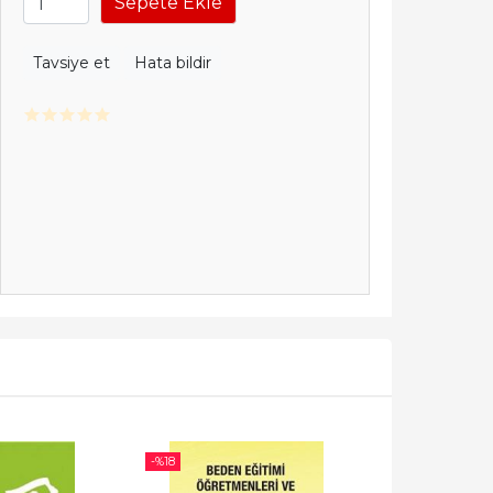
Sepete Ekle
Tavsiye et
Hata bildir
-%
18
-%
18