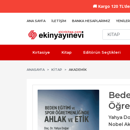
🚚
Kargo 120 TL'den
ANA SAYFA
İLETIŞIM
BANKA HESAPLARIMIZ
YENILER
Kırtasiye
Kitap
Editörün Seçtikleri
ANASAYFA
KİTAP
AKADEMIK
Bede
Öğre
Yahya D
Nobel Ak