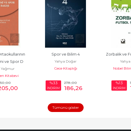
taokullarının 
Spor ve Bilim 4
Zorbalık ve Fu
Yahya Doğar
Yahya
mi ve Spor D
Gece Kitaplığı
Nobel Bilim
 Yağmur
n Kitabevi
50
,00
278
,00
%33
%13
205
,00
186
,26
İNDİRİM
İNDİRİM
Tümünü göster