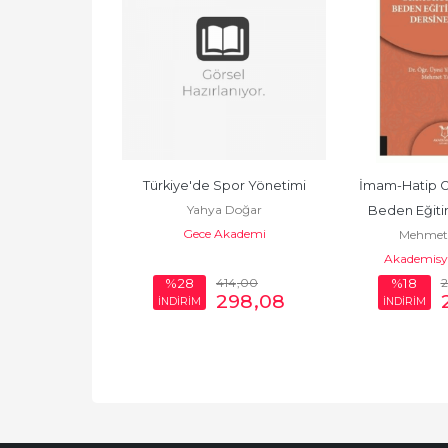
ve Kültürünün 
Türkiye'de Spor Yönetimi
İmam-Hatip Or
Yahya Doğar
ine Yansımas
Beden Eğiti
Gece Akademi
 Doğar
Mehmet
itabevi
Akademisye
60
,00
414
,00
2
%28
%18
49
,20
298
,08
İNDİRİM
İNDİRİM