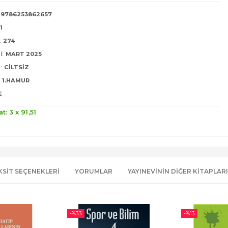
9786253862657
1
:
274
I:
MART 2025
:
CILTSIZ
1.HAMUR
E
at: 3 x
91
,51
KSIT SEÇENEKLERI
YORUMLAR
YAYINEVININ DIĞER KITAPLARI
-%
33
-%
13