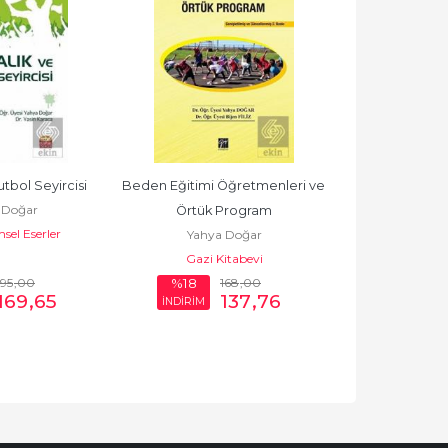
tbol Seyircisi
Beden Eğitimi Öğretmenleri ve 
Mahalli Oyun 
 Doğar
Örtük Program
Spor Pratiğ
sel Eserler
Yahya Doğar
Yahya
Gazi Kitabevi
Gazi K
195
,00
168
,00
%18
%18
169
,65
137
,76
İNDİRİM
İNDİRİM