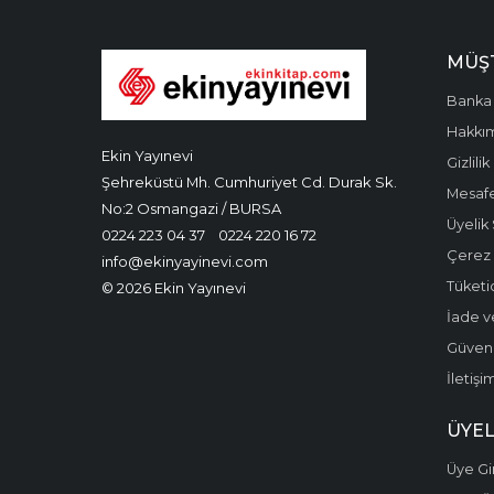
MÜŞT
Banka 
Hakkı
Ekin Yayınevi
Gizlilik
Şehreküstü Mh. Cumhuriyet Cd. Durak Sk.
Mesafe
No:2 Osmangazi / BURSA
Üyelik
0224 223 04 37
0224 220 16 72
Çerez P
info@ekinyayinevi.com
Tüketic
© 2026 Ekin Yayınevi
İade v
Güvenli
İletişi
ÜYEL
Üye Gir