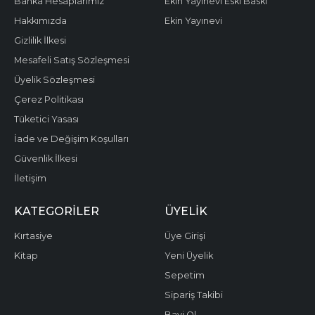
Banka Hesaplarımız
Ekin Yayınevi Eski Baskı
Hakkımızda
Ekin Yayınevi
Gizlilik İlkesi
Mesafeli Satış Sözleşmesi
Üyelik Sözleşmesi
Çerez Politikası
Tüketici Yasası
İade ve Değişim Koşulları
Güvenlik İlkesi
İletişim
KATEGORILER
ÜYELIK
Kırtasiye
Üye Girişi
Kitap
Yeni Üyelik
Sepetim
Sipariş Takibi
Bayi Ol