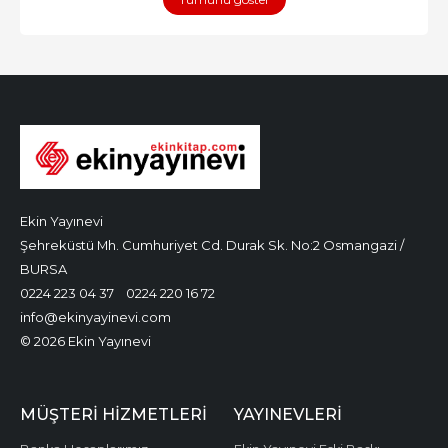
Ekin Yayınevi
Şehreküstü Mh. Cumhuriyet Cd. Durak Sk. No:2 Osmangazi /
BURSA
0224 223 04 37
0224 220 16 72
info@ekinyayinevi.com
© 2026 Ekin Yayınevi
MÜŞTERI HIZMETLERI
YAYINEVLERI