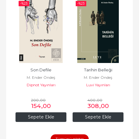
-%
23
-%
23
-%
Son Defile
Tarihin Belleği
M. Ender Öndeş
M. Ender Öndeş
Dipnot Yayınları
Luvi Yayınları
200
,00
400
,00
154
,00
308
,00
Sepete Ekle
Sepete Ekle
Tümünü göster