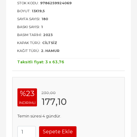
STOK KODU:
9786259924069
BOYUT:
13X19,5
SAYFA SAYISI:
180
BASKI SAYISI:
1
BASIM TARIHI:
2023
KAPAK TÜRÜ:
CILTSIZ
KAĞIT TÜRÜ:
2. HAMUR
Taksitli fiyat: 3 x
63
,76
%23
230
,00
177
,10
INDIRIMLI
Temin süresi 4 gündür.
Sepete Ekle