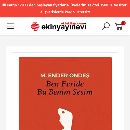
🚚
Kargo 120 TL'den başlayan fiyatlarla. Üyelerimize özel 3500 TL ve üzeri
alışverişlerde kargo ücretsiz!
0