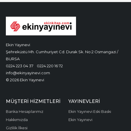
Ekin Yayınevi
Şehreküstü Mh. Cumhuriyet Cd. Durak Sk. No:2 Osmangazi /
BURSA
0224 223 04 37
0224 220 16 72
info@ekinyayinevi.com
© 2026 Ekin Yayınevi
MÜŞTERI HIZMETLERI
YAYINEVLERI
Banka Hesaplarımız
Ekin Yayınevi Eski Baskı
Hakkımızda
Ekin Yayınevi
Gizlilik İlkesi