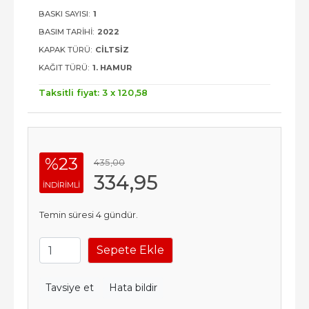
BASKI SAYISI:
1
BASIM TARIHI:
2022
KAPAK TÜRÜ:
CILTSIZ
KAĞIT TÜRÜ:
1. HAMUR
Taksitli fiyat: 3 x
120
,58
%23
435
,00
334
,95
INDIRIMLI
Temin süresi 4 gündür.
Sepete Ekle
Tavsiye et
Hata bildir