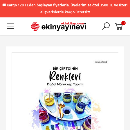
🚚
Kargo 120 TL'den başlayan fiyatlarla. Üyelerimize özel 3500 TL ve üzeri
alışverişlerde kargo ücretsiz!
0