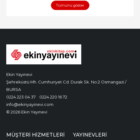
Tümünü göster
Ekin Yayınevi
Şehreküstü Mh. Cumhuriyet Cd. Durak Sk. No:2 Osmangazi /
BURSA
0224 223 04 37
0224 220 16 72
info@ekinyayinevi.com
© 2026 Ekin Yayınevi
MÜŞTERI HIZMETLERI
YAYINEVLERI