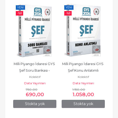
YENI
YENI
YE
-%
8
-%
8
-%
st 
Milli Piyango İdaresi GYS 
Milli Piyango İdaresi GYS 
Mi
 448
Şef Soru Bankası - 
Şef Konu Anlatımlı
Ge
Kolektif
Kolektif
Karekod Çözümlü
Ş
Data Yayınları
Data Yayınları
750
,00
1.150
,00
690
,00
1.058
,00
Stokta yok
Stokta yok