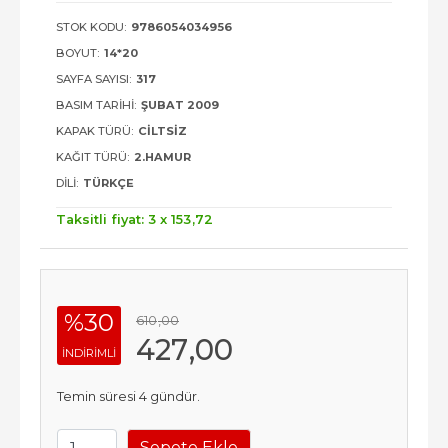
STOK KODU:
9786054034956
BOYUT:
14*20
SAYFA SAYISI:
317
BASIM TARIHI:
ŞUBAT 2009
KAPAK TÜRÜ:
CILTSIZ
KAĞIT TÜRÜ:
2.HAMUR
DILI:
TÜRKÇE
Taksitli fiyat: 3 x
153
,72
%30
610
,00
427
,00
INDIRIMLI
Temin süresi 4 gündür.
Sepete Ekle