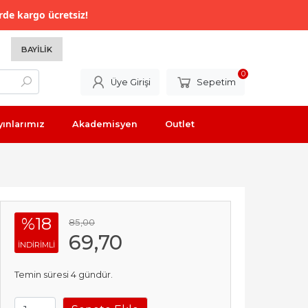
rde kargo ücretsiz!
BAYILIK
0
Üye Girişi
Sepetim
yınlarımız
Akademisyen
Outlet
%18
85
,00
69
,70
INDIRIMLI
Temin süresi 4 gündür.