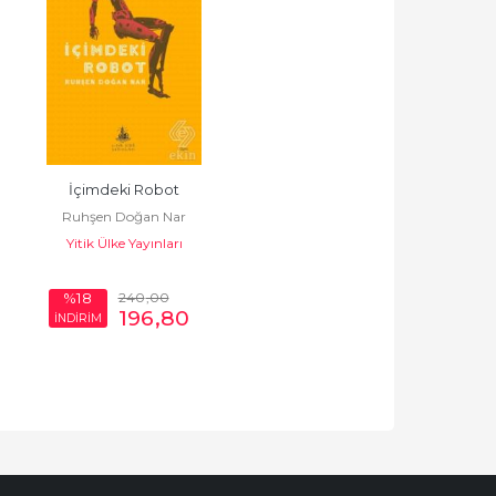
İçimdeki Robot
Ruhşen Doğan Nar
Yitik Ülke Yayınları
240
,00
%18
196
,80
İNDİRİM