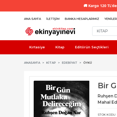
🚚
Kargo 120 TL'den
ANA SAYFA
İLETIŞIM
BANKA HESAPLARIMIZ
YENILER
Kırtasiye
Kitap
Editörün Seçtikleri
ANASAYFA
KİTAP
EDEBIYAT
ÖYKÜ
Bir 
Ruhşen 
Mahal Ed
STOK KODU: