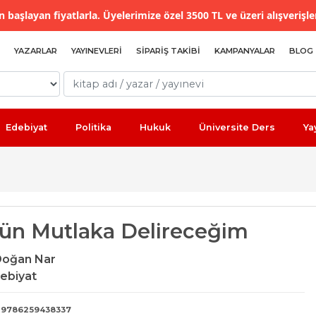
 başlayan fiyatlarla. Üyelerimize özel 3500 TL ve üzeri alışverişle
YAZARLAR
YAYINEVLERI
SIPARIŞ TAKIBI
KAMPANYALAR
BLOG
Edebiyat
Politika
Hukuk
Üniversite Ders
Ya
Gün Mutlaka Delireceğim
Doğan Nar
ebiyat
9786259438337