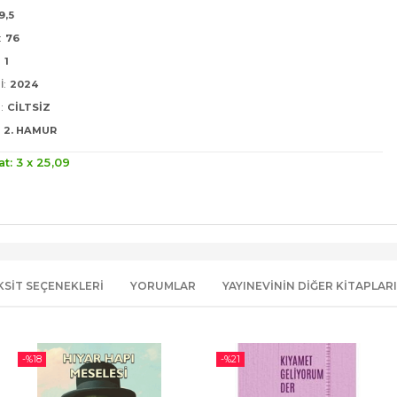
9,5
:
76
:
1
I:
2024
:
CILTSIZ
2. HAMUR
at: 3 x
25
,09
KSIT SEÇENEKLERI
YORUMLAR
YAYINEVININ DIĞER KITAPLARI
-%
18
-%
21