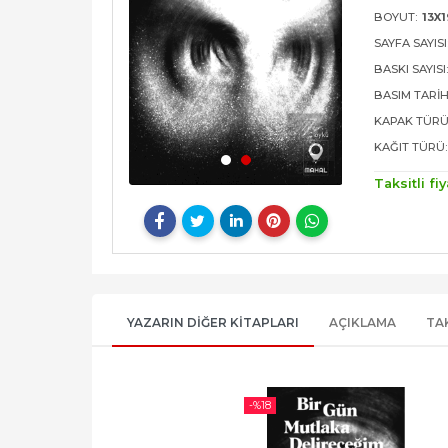
BOYUT:
13X1
SAYFA SAYISI
BASKI SAYISI
BASIM TARIH
KAPAK TÜRÜ
KAĞIT TÜRÜ:
Taksitli fiy
YAZARIN DIĞER KITAPLARI
AÇIKLAMA
TA
-%
18