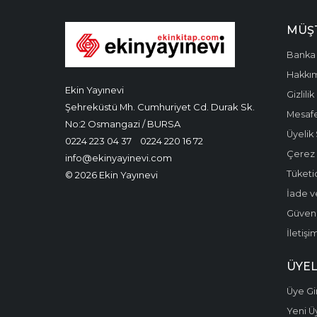
MÜŞT
Banka 
Hakkı
Ekin Yayınevi
Gizlilik
Şehreküstü Mh. Cumhuriyet Cd. Durak Sk.
Mesafe
No:2 Osmangazi / BURSA
Üyelik
0224 223 04 37
0224 220 16 72
Çerez P
info@ekinyayinevi.com
Tüketic
© 2026 Ekin Yayınevi
İade v
Güvenli
İletişi
ÜYEL
Üye Gir
Yeni Ü