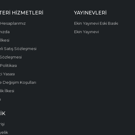
ERI HIZMETLERI
YAYINEVLERI
Hesaplarımız
Ekin Yayınevi Eski Baskı
mızda
Ekin Yayınevi
 İlkesi
li Satış Sözleşmesi
 Sözleşmesi
olitikası
i Yasası
e Değişim Koşulları
k İlkesi
m
IK
işi
yelik