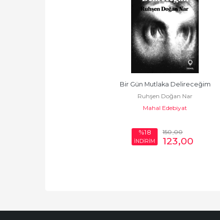
Bir Gün Mutlaka Delireceğim
Ruhşen Doğan Nar
Mahal Edebiyat
150
,00
%18
123
,00
İNDİRİM