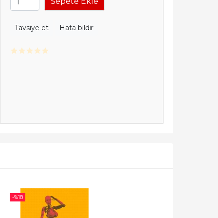
Sepete Ekle
Tavsiye et
Hata bildir
-%
18