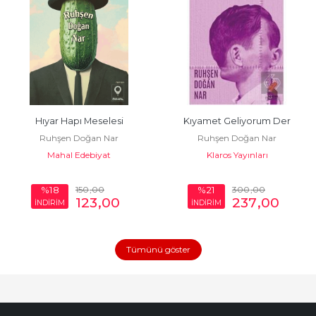
Hıyar Hapı Meselesi
Kıyamet Geliyorum Der
Ruhşen Doğan Nar
Ruhşen Doğan Nar
Mahal Edebiyat
Klaros Yayınları
150
,00
300
,00
%18
%21
123
,00
237
,00
İNDİRİM
İNDİRİM
Tümünü göster