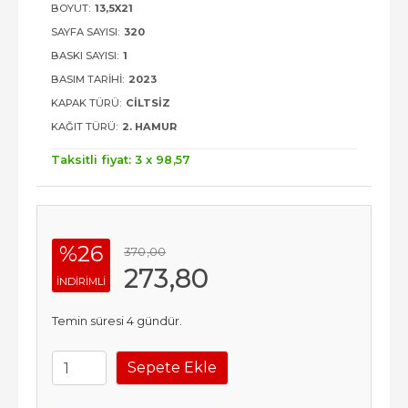
BOYUT:
13,5X21
SAYFA SAYISI:
320
BASKI SAYISI:
1
BASIM TARIHI:
2023
KAPAK TÜRÜ:
CILTSIZ
KAĞIT TÜRÜ:
2. HAMUR
Taksitli fiyat: 3 x
98
,57
%26
370
,00
273
,80
INDIRIMLI
Temin süresi 4 gündür.
Sepete Ekle