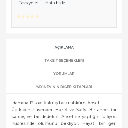
Tavsiye et
Hata bildir
AÇIKLAMA
TAKSIT SEÇENEKLERI
YORUMLAR
YAYINEVININ DIĞER KITAPLARI
İdamına 12 saat kalmış bir mahkûm: Ansel.
Üç kadın: Lavender, Hazel ve Saffy. Bir anne, bir
kardeş ve bir dedektif. Ansel ne yaptığını biliyor,
hücresinde ölümünü bekliyor. Hayatı bir geri