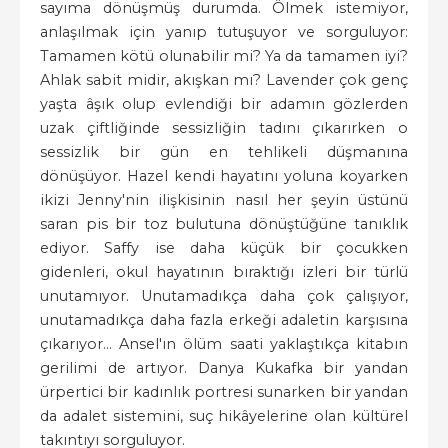
sayıma dönüşmüş durumda. Ölmek istemiyor,
anlaşılmak için yanıp tutuşuyor ve sorguluyor:
Tamamen kötü olunabilir mi? Ya da tamamen iyi?
Ahlak sabit midir, akışkan mı? Lavender çok genç
yaşta âşık olup evlendiği bir adamın gözlerden
uzak çiftliğinde sessizliğin tadını çıkarırken o
sessizlik bir gün en tehlikeli düşmanına
dönüşüyor. Hazel kendi hayatını yoluna koyarken
ikizi Jenny'nin ilişkisinin nasıl her şeyin üstünü
saran pis bir toz bulutuna dönüştüğüne tanıklık
ediyor. Saffy ise daha küçük bir çocukken
gidenleri, okul hayatının bıraktığı izleri bir türlü
unutamıyor. Unutamadıkça daha çok çalışıyor,
unutamadıkça daha fazla erkeği adaletin karşısına
çıkarıyor... Ansel'ın ölüm saati yaklaştıkça kitabın
gerilimi de artıyor. Danya Kukafka bir yandan
ürpertici bir kadınlık portresi sunarken bir yandan
da adalet sistemini, suç hikâyelerine olan kültürel
takıntıyı sorguluyor.