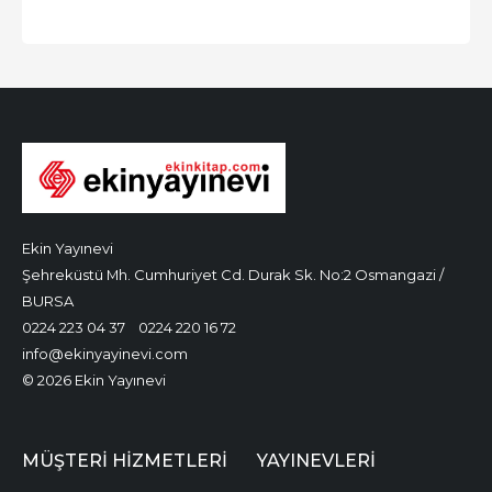
Ekin Yayınevi
Şehreküstü Mh. Cumhuriyet Cd. Durak Sk. No:2 Osmangazi /
BURSA
0224 223 04 37
0224 220 16 72
info@ekinyayinevi.com
© 2026 Ekin Yayınevi
MÜŞTERI HIZMETLERI
YAYINEVLERI