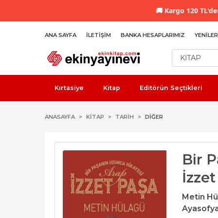
🚚
Kargo 120 TL'den
ANA SAYFA
İLETIŞIM
BANKA HESAPLARIMIZ
YENILER
Kırtasiye
Kitap
Editörün Seçtikleri
ANASAYFA
KİTAP
TARIH
DIĞER
Bir 
İzzet
Metin Hü
Ayasofya