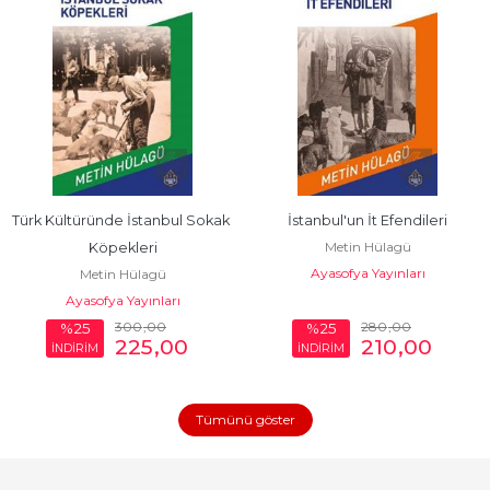
Türk Kültüründe İstanbul Sokak 
İstanbul'un İt Efendileri
Metin Hülagü
Köpekleri
Ayasofya Yayınları
Metin Hülagü
Ayasofya Yayınları
300
,00
280
,00
%25
%25
225
,00
210
,00
İNDİRİM
İNDİRİM
Tümünü göster