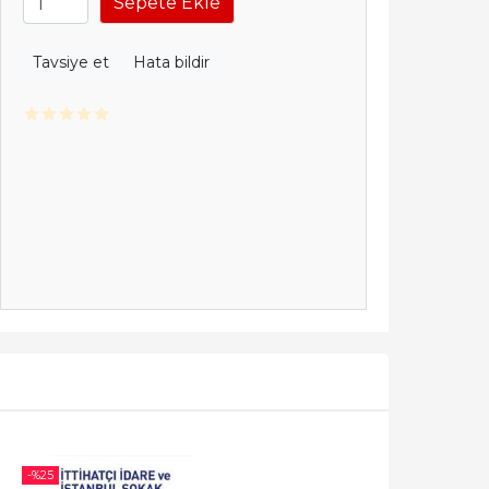
Sepete Ekle
Tavsiye et
Hata bildir
-%
25