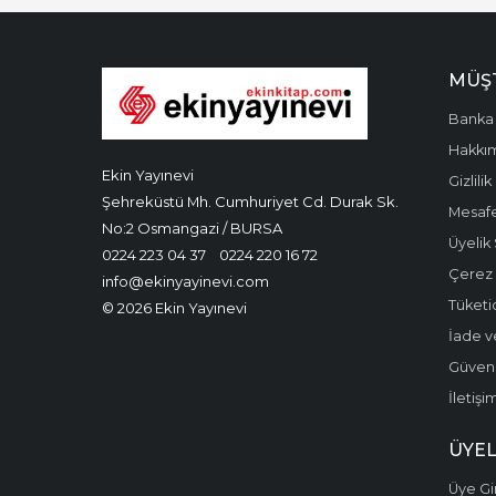
MÜŞT
Banka 
Hakkı
Ekin Yayınevi
Gizlilik
Şehreküstü Mh. Cumhuriyet Cd. Durak Sk.
Mesafe
No:2 Osmangazi / BURSA
Üyelik
0224 223 04 37
0224 220 16 72
Çerez P
info@ekinyayinevi.com
Tüketic
© 2026 Ekin Yayınevi
İade v
Güvenli
İletişi
ÜYEL
Üye Gir