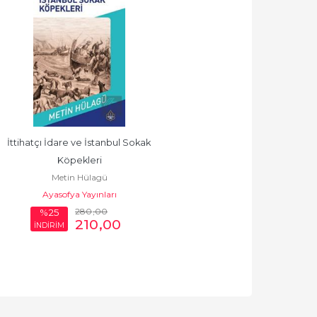
İttihatçı İdare ve İstanbul Sokak 
Köpekleri
Metin Hülagü
Ayasofya Yayınları
280
,00
%25
210
,00
İNDİRİM