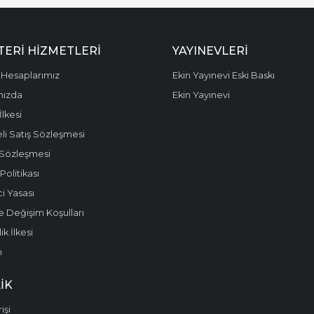
ERI HIZMETLERI
YAYINEVLERI
Hesaplarımız
Ekin Yayınevi Eski Baskı
mızda
Ekin Yayınevi
 İlkesi
li Satış Sözleşmesi
 Sözleşmesi
olitikası
i Yasası
e Değişim Koşulları
k İlkesi
m
IK
işi