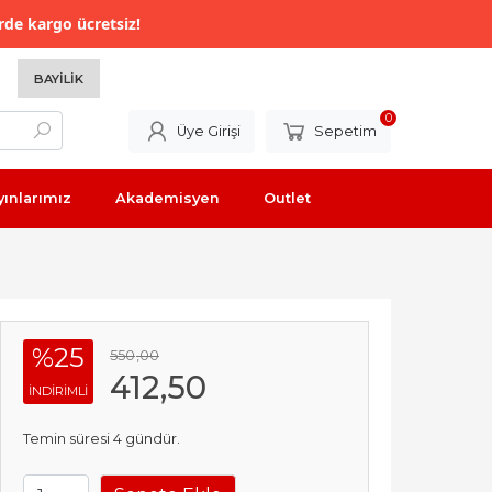
rde kargo ücretsiz!
BAYILIK
0
Üye Girişi
Sepetim
yınlarımız
Akademisyen
Outlet
%25
550
,00
412
,50
INDIRIMLI
Temin süresi 4 gündür.