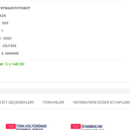
9786057070807
5X26
:
757
:
1
I:
2021
:
CILTSIZ
2. HAMUR
at: 3 x
148
,50
KSIT SEÇENEKLERI
YORUMLAR
YAYINEVININ DIĞER KITAPLARI
-%
25
-%
25