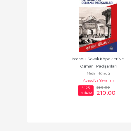
İstanbul Sokak Köpekleri ve 
Osmanlı Padişahları
Metin Hülagü
Ayasofya Yayınları
280
,00
%25
210
,00
İNDİRİM