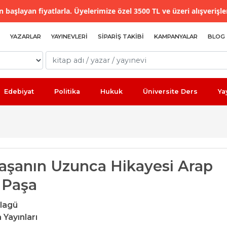
 başlayan fiyatlarla. Üyelerimize özel 3500 TL ve üzeri alışverişle
YAZARLAR
YAYINEVLERI
SIPARIŞ TAKIBI
KAMPANYALAR
BLOG
Edebiyat
Politika
Hukuk
Üniversite Ders
Ya
Paşanın Uzunca Hikayesi Arap
 Paşa
lagü
 Yayınları