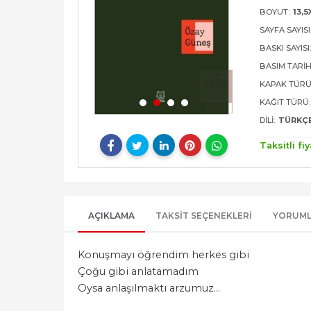
BOYUT:
13,5
SAYFA SAYISI
BASKI SAYISI
BASIM TARIH
KAPAK TÜRÜ
KAĞIT TÜRÜ:
DILI:
TÜRKÇ
Taksitli fiy
AÇIKLAMA
TAKSIT SEÇENEKLERI
YORUM
Konuşmayı öğrendim herkes gibi
Çoğu gibi anlatamadım
Oysa anlaşılmaktı arzumuz...