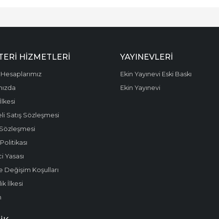
ERI HIZMETLERI
YAYINEVLERI
Hesaplarımız
Ekin Yayınevi Eski Baskı
mızda
Ekin Yayınevi
 İlkesi
li Satış Sözleşmesi
 Sözleşmesi
olitikası
i Yasası
e Değişim Koşulları
k İlkesi
m