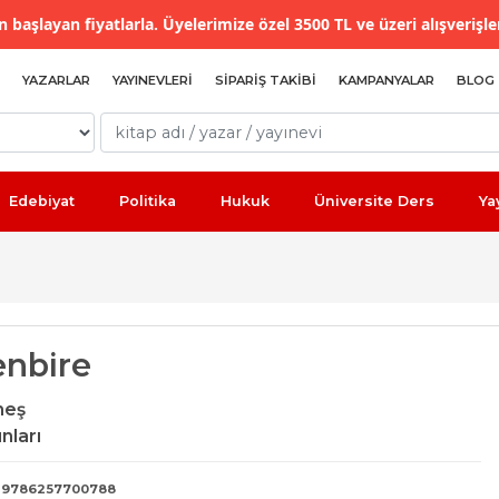
 başlayan fiyatlarla. Üyelerimize özel 3500 TL ve üzeri alışverişle
YAZARLAR
YAYINEVLERI
SIPARIŞ TAKIBI
KAMPANYALAR
BLOG
Edebiyat
Politika
Hukuk
Üniversite Ders
Ya
enbire
neş
nları
9786257700788