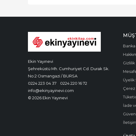
MÜŞT
Banka 
Hakkı
Ekin Yayınevi
Gizlilik
Şehreküstü Mh. Cumhuriyet Cd. Durak Sk.
Mesafe
No:2 Osmangazi / BURSA
Üyelik
0224 223 04 37
0224 220 16 72
Çerez P
info@ekinyayinevi.com
Tüketic
© 2026 Ekin Yayınevi
İade v
Güvenli
İletişi