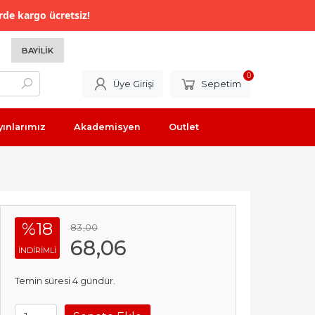
rde kargo ücretsiz!
BAYILIK
0
Üye Girişi
Sepetim
yınlarımız
Akademisyen
Outlet
%18
83
,00
68
,06
INDIRIMLI
Temin süresi 4 gündür.