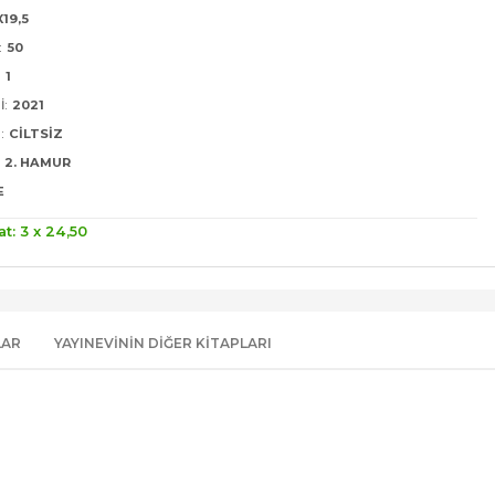
X19,5
:
50
:
1
I:
2021
:
CILTSIZ
2. HAMUR
E
at: 3 x
24
,50
LAR
YAYINEVININ DIĞER KITAPLARI