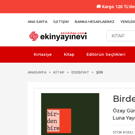
🚚
Kargo 120 TL'den
ANA SAYFA
İLETIŞIM
BANKA HESAPLARIMIZ
YENILER
Kırtasiye
Kitap
Editörün Seçtikleri
ANASAYFA
KİTAP
EDEBIYAT
ŞIIR
Bird
Özay Gü
Luna Yayı
STOK KODU: