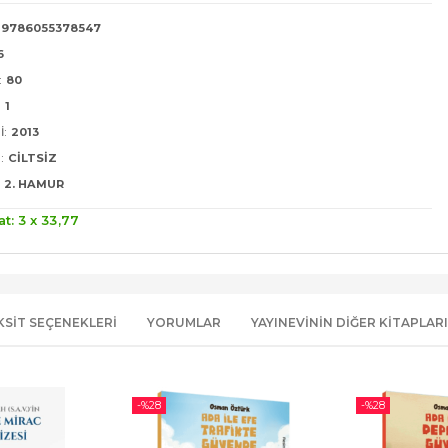
9786055378547
6
:
80
:
1
I:
2013
:
CILTSIZ
2. HAMUR
at: 3 x
33
,77
KSIT SEÇENEKLERI
YORUMLAR
YAYINEVININ DIĞER KITAPLARI
-%
28
-%
28