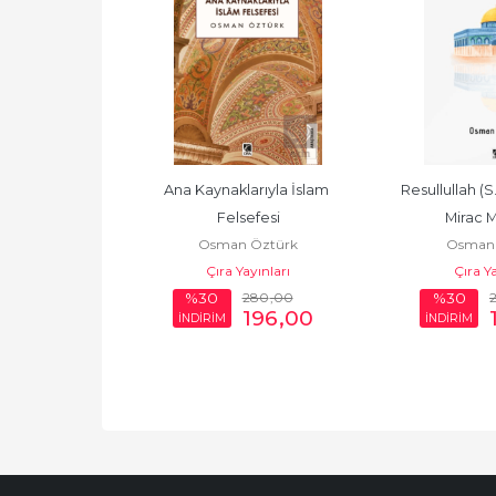
e Anadolu
Ana Kaynaklarıyla İslam 
Resullullah (S.
Öztürk
Felsefesi
Mirac M
Yayıncılık
Osman Öztürk
Osman 
Çıra Yayınları
Çıra Ya
90
,00
280
,00
%30
%30
208
,80
196
,00
İNDİRİM
İNDİRİM