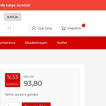
rde kargo ücretsiz!
BAYILIK
0
Üye Girişi
Sepetim
yınlarımız
Akademisyen
Outlet
%33
140
,00
93
,80
INDIRIMLI
Temin süresi 4 gündür.