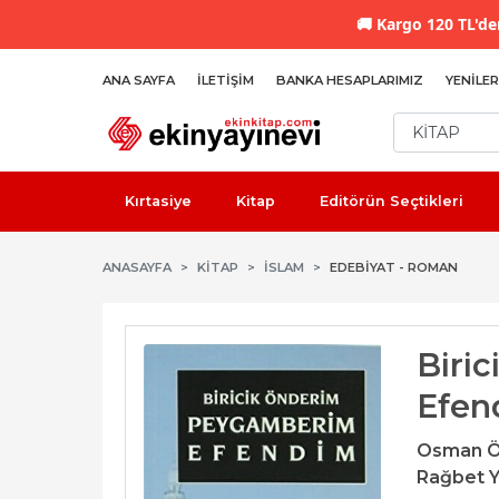
🚚
Kargo 120 TL'den
ANA SAYFA
İLETIŞIM
BANKA HESAPLARIMIZ
YENILER
Kırtasiye
Kitap
Editörün Seçtikleri
ANASAYFA
KİTAP
İSLAM
EDEBIYAT - ROMAN
Biri
Efen
Osman Ö
Rağbet Y