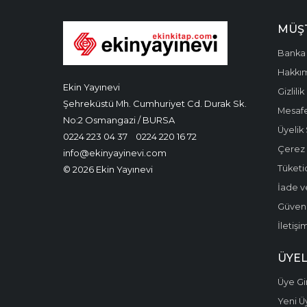
MÜŞT
Banka 
Hakkı
Ekin Yayınevi
Gizlilik
Şehreküstü Mh. Cumhuriyet Cd. Durak Sk.
Mesafe
No:2 Osmangazi / BURSA
Üyelik
0224 223 04 37
0224 220 16 72
Çerez P
info@ekinyayinevi.com
Tüketic
© 2026 Ekin Yayınevi
İade v
Güvenli
İletişi
ÜYEL
Üye Gir
Yeni Ü