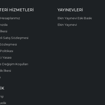
ERI HIZMETLERI
YAYINEVLERI
Hesaplarımız
Ekin Yayınevi Eski Baskı
mızda
Ekin Yayınevi
 İlkesi
li Satış Sözleşmesi
 Sözleşmesi
olitikası
i Yasası
e Değişim Koşulları
k İlkesi
m
IK
işi
yelik