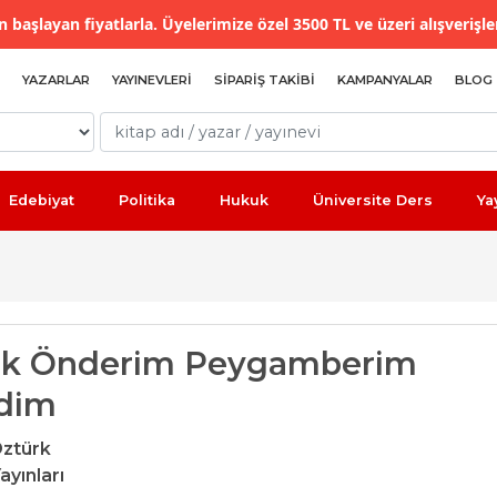
 başlayan fiyatlarla. Üyelerimize özel 3500 TL ve üzeri alışverişle
YAZARLAR
YAYINEVLERI
SIPARIŞ TAKIBI
KAMPANYALAR
BLOG
Edebiyat
Politika
Hukuk
Üniversite Ders
Ya
cik Önderim Peygamberim
dim
ztürk
ayınları