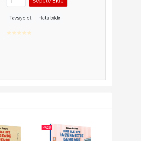
Sepete Ekle
Tavsiye et
Hata bildir
-%
28
-%
28