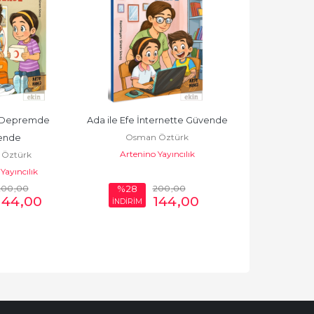
e Depremde 
Ada ile Efe İnternette Güvende
Ada ile Efe Ş
Osman Öztürk
Osman 
ende
Artenino Yayıncılık
Artenino 
Öztürk
Yayıncılık
200
,00
200
,00
%28
%28
144
,00
144
,00
İNDİRİM
İNDİRİM