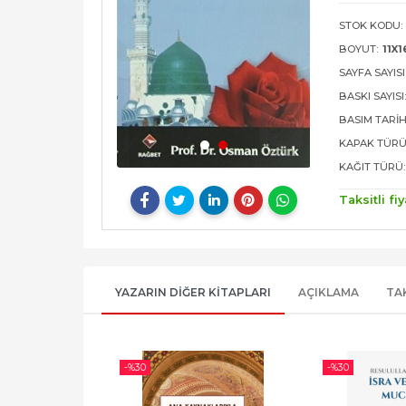
STOK KODU:
BOYUT:
11X1
SAYFA SAYISI
BASKI SAYISI
BASIM TARIH
KAPAK TÜRÜ
KAĞIT TÜRÜ:
Taksitli fiy
YAZARIN DIĞER KITAPLARI
AÇIKLAMA
TA
-%
30
-%
30