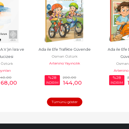
A.V.)ın İsra ve 
Ada ile Efe Trafikte Güvende
Ada ile Ef
Osman Öztürk
ucizesi
Güv
Artenino Yayıncılık
Öztürk
Osman 
yınları
Artenino 
240
,00
200
,00
%28
%28
168
,00
144
,00
İNDİRİM
İNDİRİM
Tümünü göster