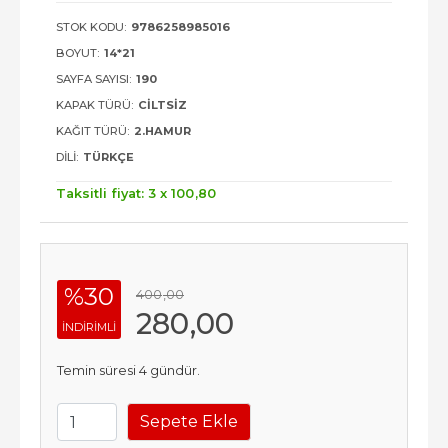
STOK KODU:
9786258985016
BOYUT:
14*21
SAYFA SAYISI:
190
KAPAK TÜRÜ:
CILTSIZ
KAĞIT TÜRÜ:
2.HAMUR
DILI:
TÜRKÇE
Taksitli fiyat: 3 x
100
,80
%30
400
,00
280
,00
INDIRIMLI
Temin süresi 4 gündür.
Sepete Ekle