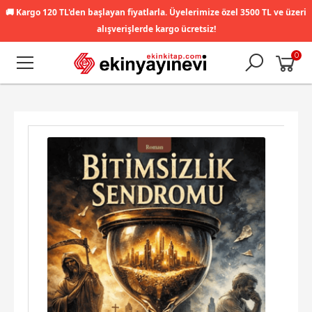
🚚
Kargo 120 TL'den başlayan fiyatlarla. Üyelerimize özel 3500 TL ve üzeri
alışverişlerde kargo ücretsiz!
0