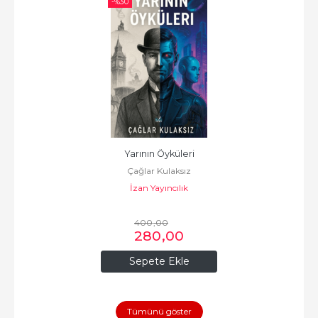
-%
30
Yarının Öyküleri
Çağlar Kulaksız
İzan Yayıncılık
400
,00
280
,00
Sepete Ekle
Tümünü göster