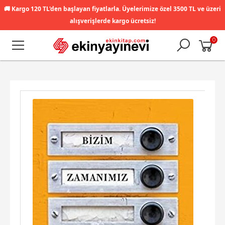
🚚
Kargo 120 TL'den başlayan fiyatlarla. Üyelerimize özel 3500 TL ve üzeri
alışverişlerde kargo ücretsiz!
0