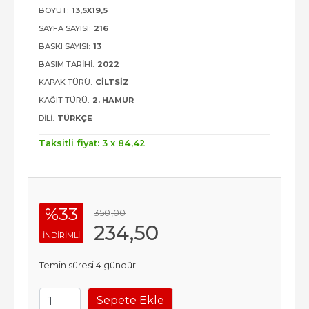
BOYUT:
13,5X19,5
SAYFA SAYISI:
216
BASKI SAYISI:
13
BASIM TARIHI:
2022
KAPAK TÜRÜ:
CILTSIZ
KAĞIT TÜRÜ:
2. HAMUR
DILI:
TÜRKÇE
Taksitli fiyat: 3 x
84
,42
%33
350
,00
234
,50
INDIRIMLI
Temin süresi 4 gündür.
Sepete Ekle