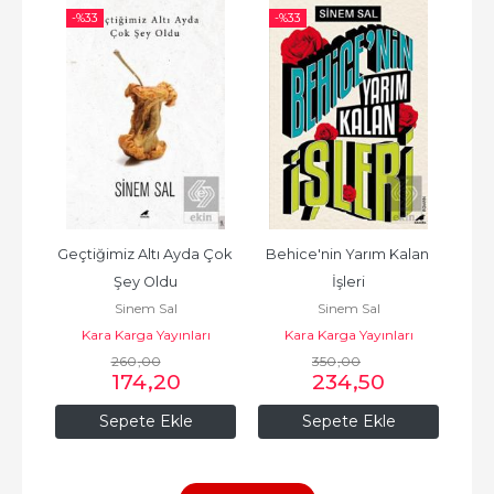
-%
33
-%
33
-%
Geçtiğimiz Altı Ayda Çok 
Behice'nin Yarım Kalan 
Şey Oldu
İşleri
rı
K
Sinem Sal
Sinem Sal
Kara Karga Yayınları
Kara Karga Yayınları
260
,00
350
,00
174
,20
234
,50
Sepete Ekle
Sepete Ekle