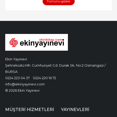
Tümünü göster
Ekin Yayınevi
Şehreküstü Mh. Cumhuriyet Cd. Durak Sk. No:2 Osmangazi /
BURSA
0224 223 04 37
0224 220 16 72
info@ekinyayinevi.com
© 2026 Ekin Yayınevi
MÜŞTERI HIZMETLERI
YAYINEVLERI