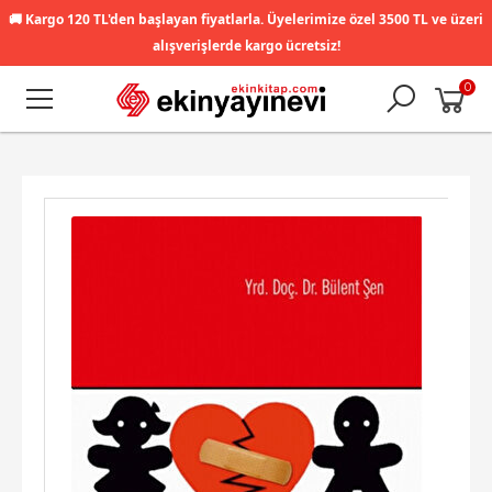
🚚
Kargo 120 TL'den başlayan fiyatlarla. Üyelerimize özel 3500 TL ve üzeri
alışverişlerde kargo ücretsiz!
0