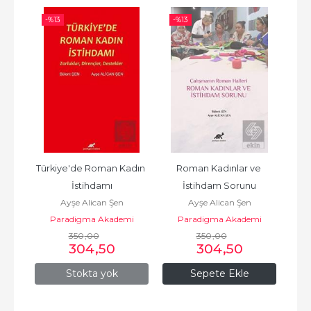
-%
13
-%
13
-%
imi
Türkiye'de Roman Kadın 
Roman Kadınlar ve 
Y
İstihdamı
İstihdam Sorunu
ılık
Ayşe Alican Şen
Ayşe Alican Şen
Paradigma Akademi
Paradigma Akademi
E
350
Yayınları
,00
350
Yayınları
,00
304
,50
304
,50
Stokta yok
Sepete Ekle