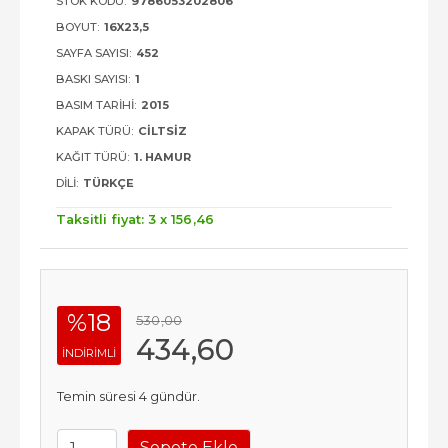
STOK KODU:
9786053202806
BOYUT:
16X23,5
SAYFA SAYISI:
452
BASKI SAYISI:
1
BASIM TARIHI:
2015
KAPAK TÜRÜ:
CILTSIZ
KAĞIT TÜRÜ:
1. HAMUR
DILI:
TÜRKÇE
Taksitli fiyat: 3 x
156
,46
%18
530
,00
434
,60
INDIRIMLI
Temin süresi 4 gündür.
Sepete Ekle