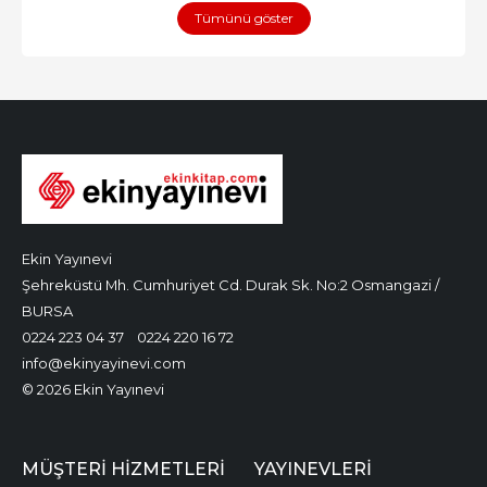
Tümünü göster
Ekin Yayınevi
Şehreküstü Mh. Cumhuriyet Cd. Durak Sk. No:2 Osmangazi /
BURSA
0224 223 04 37
0224 220 16 72
info@ekinyayinevi.com
© 2026 Ekin Yayınevi
MÜŞTERI HIZMETLERI
YAYINEVLERI