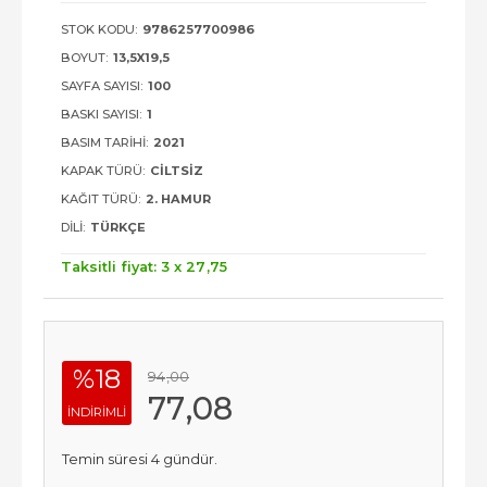
STOK KODU:
9786257700986
BOYUT:
13,5X19,5
SAYFA SAYISI:
100
BASKI SAYISI:
1
BASIM TARIHI:
2021
KAPAK TÜRÜ:
CILTSIZ
KAĞIT TÜRÜ:
2. HAMUR
DILI:
TÜRKÇE
Taksitli fiyat: 3 x
27
,75
%18
94
,00
77
,08
INDIRIMLI
Temin süresi 4 gündür.