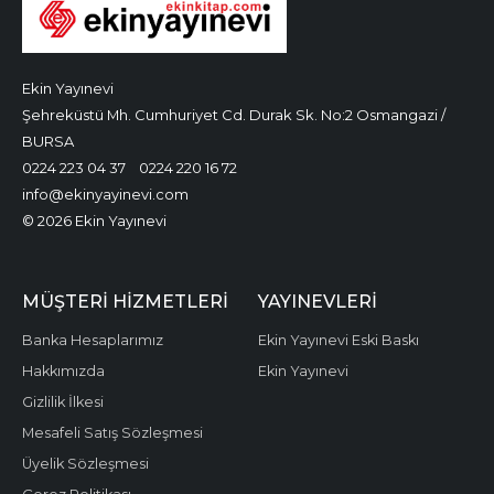
Ekin Yayınevi
Şehreküstü Mh. Cumhuriyet Cd. Durak Sk. No:2 Osmangazi /
BURSA
0224 223 04 37
0224 220 16 72
info@ekinyayinevi.com
© 2026 Ekin Yayınevi
MÜŞTERI HIZMETLERI
YAYINEVLERI
Banka Hesaplarımız
Ekin Yayınevi Eski Baskı
Hakkımızda
Ekin Yayınevi
Gizlilik İlkesi
Mesafeli Satış Sözleşmesi
Üyelik Sözleşmesi