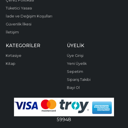
Çerez Politikası
Tüketici Yasası
İade ve Değişim Koşulları
Güvenlik İlkesi
İletişim
KATEGORILER
ÜYELIK
Kırtasiye
Üye Girişi
Kitap
Yeni Üyelik
Sepetim
Sipariş Takibi
Bayi Ol
59948